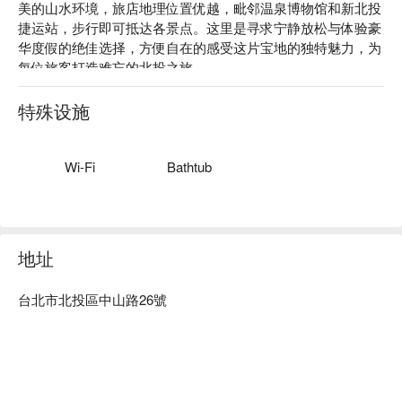
美的山水环境，旅店地理位置优越，毗邻温泉博物馆和新北投
捷运站，步行即可抵达各景点。这里是寻求宁静放松与体验豪
华度假的绝佳选择，方便自在的感受这片宝地的独特魅力，为
每位旅客打造难忘的北投之旅。

北投馥悦温泉酒店评价：网友好评推荐

北投馥悦温泉酒店推荐：以欧洲建筑风格为设计基调，提供宽
特殊设施
敞舒适的客房，每间客房皆配有浴池，让旅客在典雅的氛围中
尽情享受舒适的住宿体验。不仅迷人的建筑元素，更拥有完善
的贴心服务，致力于营造如同好友相遇的亲切氛围，不论旅客
Wi-Fi
Bathtub
的来自何方，都能在这里感受到自然之美与热情的款待。

北投馥悦温泉酒店优惠、北投馥悦温泉酒店住宿方案、北投馥
悦温泉酒店休息方案立刻查看⬇︎
地址
台北市北投區中山路26號