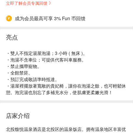
立即了解会员专属回馈
成为会员最高可享 3% Fun 币回馈
亮点
・雙人不指定湯屋泡湯；3 小時 ( 無床 )。
・泡湯不含車位；可提供代客叫車服務。
・禁止攜帶寵物。
・全館禁菸。
・預訂完成敬請準時抵達。
・湯屋裡擺放著寬敞的貴妃椅，讓你在泡湯之餘，也可輕鬆休
憩。泡完湯也別忘了多補充水分，使肌膚更柔嫩光滑！
店家介绍
北投馥悦温泉酒店是北投区的温泉饭店。拥有温泉地区丰富优