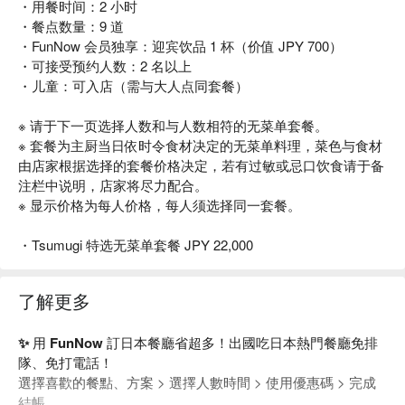
・用餐时间：2 小时
・餐点数量：9 道
・FunNow 会员独享：迎宾饮品 1 杯（价值 JPY 700）
・可接受预约人数：2 名以上
・儿童：可入店（需与大人点同套餐）
※ 请于下一页选择人数和与人数相符的无菜单套餐。
※ 套餐为主厨当日依时令食材决定的无菜单料理，菜色与食材
由店家根据选择的套餐价格决定，若有过敏或忌口饮食请于备
注栏中说明，店家将尽力配合。
※ 显示价格为每人价格，每人须选择同一套餐。
・Tsumugi 特选无菜单套餐 JPY 22,000
了解更多
✨ 用 FunNow 訂日本餐廳省超多！出國吃日本熱門餐廳免排
隊、免打電話！
選擇喜歡的餐點、方案 > 選擇人數時間 > 使用優惠碼 > 完成
結帳