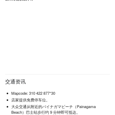
级和牛，透过铁板现场烹调，让宾客在视觉、听觉与味觉上获
得多重享受。

【更多推荐】餐厅内部装潢灵感来自宫古岛的自然赤土，仅设
有 10 个吧台座位，采全预约制提供给您高品质的服务与用餐
体验。营造出温馨且私密的用餐氛围。此外，餐厅提供多语言
服务，并可应对各种过敏需求，适合庆祝特别场合或寻求静谧
时光的宾客。
交通资讯
Mapcode: 310 422 877*30
店家提供免费停车位。
大众交通从附近的パイナガマビーチ（Painagama
Beach）巴士站步行约 9 分钟即可抵达。