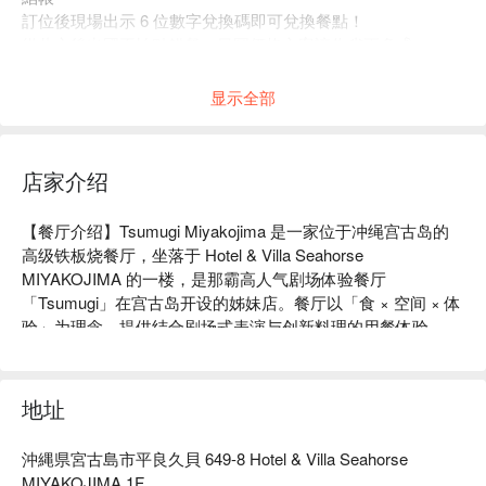
訂位後現場出示 6 位數字兌換碼即可兌換餐點！
從此之後出國不怕點錯餐，日圓價格方案讓你省更多💰
預訂後 3 天前免費取消留給你滿滿彈性，馬上預訂👇
显示全部
店家介绍
【餐厅介绍】Tsumugi Miyakojima 是一家位于冲绳宫古岛的
高级铁板烧餐厅，坐落于 Hotel & Villa Seahorse 
MIYAKOJIMA 的一楼，是那霸高人气剧场体验餐厅
「Tsumugi」在宫古岛开设的姊妹店。餐厅以「食 × 空间 × 体
验」为理念，提供结合剧场式表演与创新料理的用餐体验。

【高分推荐】Google 4.6 星 🌟 Google 5 星评论：「这真的很
棒，因为它是戏剧风格，所以真的很有趣，我们可以体验自己
完成事情。使用液态氮，许多场景在影片中看起来很棒。至于
地址
味道，他们对肉和蔬菜都很讲究，非常美味。员工很友好，服
务也很棒。这是一家我还想再光顾的商店。」

沖縄県宮古島市平良久貝 649-8 Hotel & Villa Seahorse
【严选食材】主厨选用来自全国的严选食材，包括神户牛等高
MIYAKOJIMA 1F