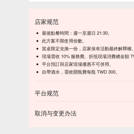
店家规范
最後點餐時間：週一至週日 21:30。
此方案不限使用份數。
當桌限定兌換一份，店家保有活動最終解釋權
現場需收 10% 服務費。折抵現場消費總金額 TW
平台預訂與店家現場優惠不可併用。
( 圖片取自：
糖糖‘s 享食生活
)
自帶酒水，需收開瓶費每瓶 TWD 300。
【推薦菜單三：麻婆乾麵】
平台规范
一打開鍋蓋，撲鼻而來的濃郁椒麻香氣瞬間激發食
人外酥裡嫩，這款麻婆乾麵不僅適合一人獨享，三
辣與麻完美融合，每一口都令人垂涎欲滴。快來讓
取消与变更办法