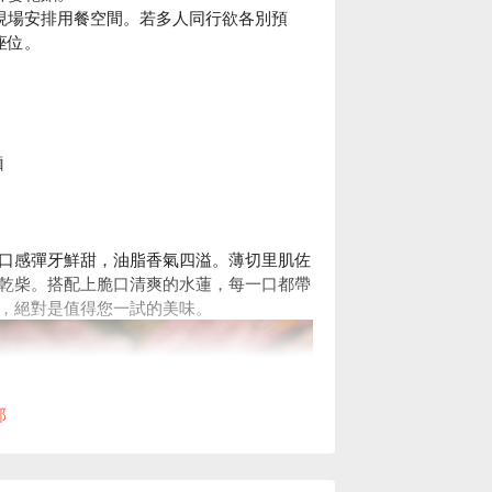
現場安排用餐空間。若多人同行欲各別預
座位。
麵
口感彈牙鮮甜，油脂香氣四溢。薄切里肌佐
乾柴。搭配上脆口清爽的水蓮，每一口都帶
，絕對是值得您一試的美味。
部