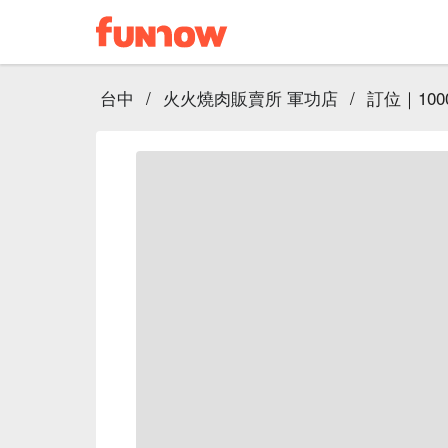
台中
/
火火燒肉販賣所 軍功店
/
訂位｜10