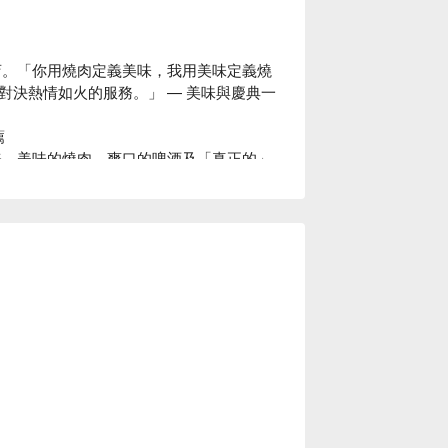
店。「你用燒肉定義美味，我用美味定義燒
對決熱情如火的服務。」 — 美味與慶典一


務、美味的燒肉、爽口的啤酒及「真正的」
 台中軍功店優惠資訊立刻查看⬇︎