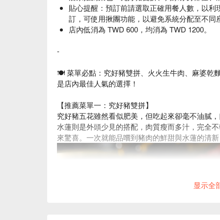
貼心提醒：預訂前請選取正確用餐人數，以利
訂，可使用揪團功能，以避免系統分配至不同
店內低消為 TWD 600，均消為 TWD 1200。
-
🍽 菜單必點：究好豬雙拼
、火火生牛肉
、麻婆乾
是店內最佳人氣的選擇！
【推薦菜單一：究好豬雙拼】
究好豬五花雖然看似肥美，但吃起來卻毫不油膩，
水蓮則是外頭少見的搭配，肉質瘦而多汁，完全不
來驚喜。一次就能品嚐到豬肉的鮮甜與水蓮的清新
显示全