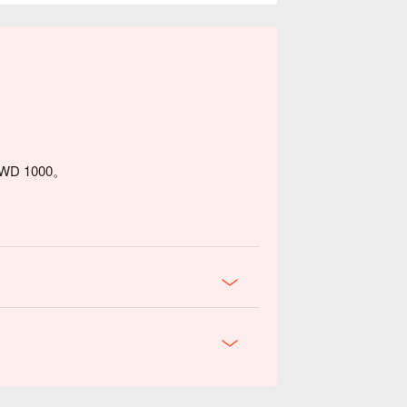
。
D 1000。
欲！上面是炸至酥脆剛好的臭豆腐，豆腐本
兩位親朋好友一起分享也剛剛好。這道菜將
您的味蕾盡情享受這份麻辣誘惑吧！