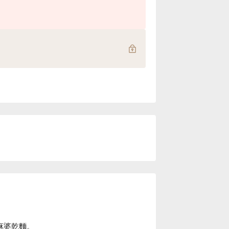
。
麻婆乾麵。