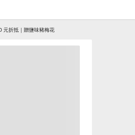
00 元折抵｜贈鹽味豬梅花