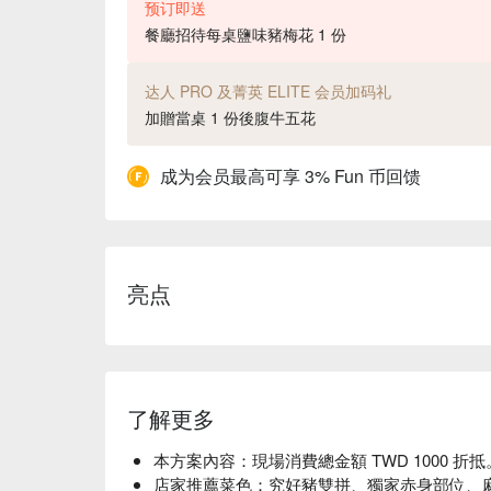
预订即送
餐廳招待每桌鹽味豬梅花 1 份
达人 PRO 及菁英 ELITE 会员加码礼
加贈當桌 1 份後腹牛五花
成为会员最高可享 3% Fun 币回馈
亮点
了解更多
本方案內容：現場消費總金額 TWD 1000 折抵
店家推薦菜色：究好豬雙拼、獨家赤身部位、