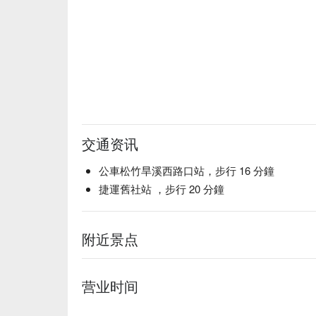
( 圖片取自：
卡爾茗 Carl Ming
）
【推薦菜單二：火火生牛肉】
精選肩胛偏瘦的肉部，肉質柔軟新鮮，加上和風醬
火生牛肉。
交通资讯
公車松竹旱溪西路口站，步行 16 分鐘
捷運舊社站 ，步行 20 分鐘
附近景点
营业时间