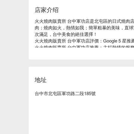
店家介绍
火火燒肉販賣所 台中軍功店是北屯區的日式燒肉
肉；燒肉如火，熱情如我；簡單粗暴的美味，直球
次滿足，台中美食的絕佳選擇！

火火燒肉販賣所 台中軍功店評價：Google 5 星推薦
火火燒肉販賣所 台中軍功店推薦：主打熱情的服
寵物友善，快帶著你家的毛小孩一起來吃肉肉吧！

火火燒肉販賣所 台中軍功店訂位、火火燒肉販賣所
地址
台中市北屯區軍功路二段185號