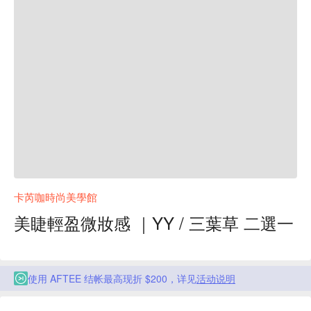
卡芮咖時尚美學館
美睫輕盈微妝感 ｜YY / 三葉草 二選一
使用 AFTEE 结帐最高现折 $200，详见
活动说明