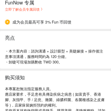
FunNow 专属
立即了解会员专属回馈
成为会员最高可享 3% Fun 币回馈
亮点
・本方案內容：諮詢溝通 + 設計眼型 + 美睫嫁接 + 操作後注
意事項溝通，服務時間約為 120 分鐘。
・卸睫可現場加購酌收 TWD 300。
购买须知
本專案恕無法指定服務人員。
應店家要求，手足患有具傳染疾病之病患 ( 如富貴手、香港
腳、灰指甲、手 / 足疣、黴菌、綠膿桿菌、各菌種感染之皮膚
等 )，店家保留婉拒預約的權利。
若您原本就有做指甲或是睫毛，購買美甲、美睫服務時，請加