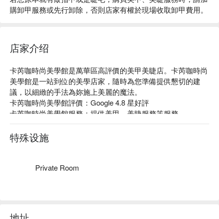
購卸甲服務或先行卸除，否則店家有權於現場收取卸甲費用。
店家介绍
卡芮咖時尚美學館是萬華區高評價的美甲美睫店。卡芮咖時尚
美學館是一站到位的美學店家，隨時為您準備提供懇切的建
議，以細緻的手法為妳施上美麗的魔法。

卡芮咖時尚美學館評價：Google 4.8 星好評

卡芮咖時尚美學館服務：提供美甲、美睫服務等服務。

卡芮咖時尚美學館推薦：皆由專業老師團隊服務，提供專業且
客製化的服務，可溝通您的需求，打造專屬於你的風格！

特殊设施
卡芮咖時尚美學館預約、卡芮咖時尚美學館價格、卡芮咖時尚
美學館優惠立刻查看 ⬇︎										
Private Room
地址