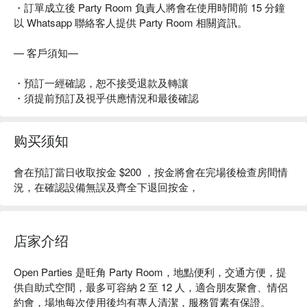
・訂單成立後 Party Room 負責人將會在使用時間前 15 分鐘
以 Whatsapp 聯絡客人提供 Party Room 相關資訊。
— 客戶須知—
・預訂一經確認，恕不接受退款及轉讓
・須提前預訂及視乎供應情況和最後確認
购买须知
會在預訂當日收取按金 $200 ，按金將會在完場後檢查房間情
況，在確認設備無誤及齊全下退回按金，
店家介绍
Open Parties 是旺角 Party Room，地點便利，交通方便，提
供自助式空間，最多可容納 2 至 12 人，適合朋友聚會、情侶
約會，場地每次使用後均有專人清潔，服務質素有保證。
