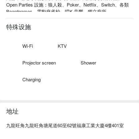
Open Parties 設施：狼人殺、Poker、Netflix、Switch、各類 
Boardgames、電動麻雀枱、唱K 音響、獨立廁所

Open Parties 價格：3小時 HKD 150 / 人起

旺角 Party Room - Open Parties 預訂
特殊设施
Wi-Fi
KTV
Projector screen
Shower
Charging
地址
九龍旺角九龍旺角塘尾道60至62號福康工業大廈4樓401室