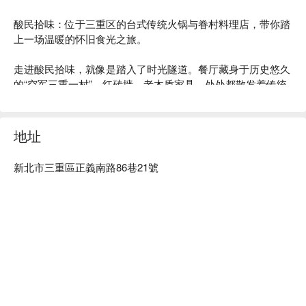
酸民拾味：位于三重区的台式传统火锅与眷村料理店，带你踏
上一场温暖的怀旧食光之旅。

走进酸民拾味，就像是踏入了时光隧道。餐厅藏身于历史悠久
的“空军三重一村”，红砖墙、老木质家具，处处都散发着传统
台湾老家的温暖气息。这种充满故事感的氛围，被许多美食博
主称赞“超有味道”，让每一餐都变得格外有仪式感。

地址
在地人都爱这里的原因很简单：他们家超懂分享的快乐！招牌
“酸菜白肉锅”和其他地道眷村菜，每一口都像是阿嬷亲手做的
新北市三重區正義南路86巷21號
家常味，暖心又暖胃。最后再来一杯店家自制的乌梅汁或杨桃
汁，简直完美！

⭐ Google 评分：4.5 / 311 则评论

💁🏻 实用信息

人均消费：$400-600 / 人

适合场景：团体聚餐、私人派对、商务用餐

友情提示：提供停车位。设有包厢（可询问是否提供 