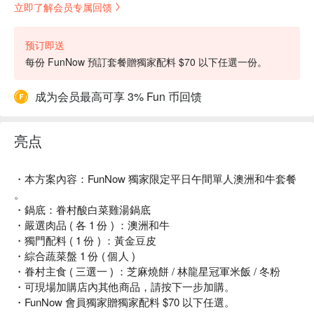
立即了解会员专属回馈
预订即送
每份 FunNow 預訂套餐贈獨家配料 $70 以下任選一份。
成为会员最高可享 3% Fun 币回馈
亮点
・本方案內容：FunNow 獨家限定平日午間單人澳洲和牛套餐
。
・鍋底：眷村酸白菜雞湯鍋底
・嚴選肉品 ( 各 1 份 ) ：澳洲和牛
・獨門配料 ( 1 份 ) ：黃金豆皮
・綜合蔬菜盤 1 份 ( 個人 )
・眷村主食 ( 三選一 ) ：芝麻燒餅 / 林龍星冠軍米飯 / 冬粉
・可現場加購店內其他商品，請按下一步加購。
・FunNow 會員獨家贈獨家配料 $70 以下任選。