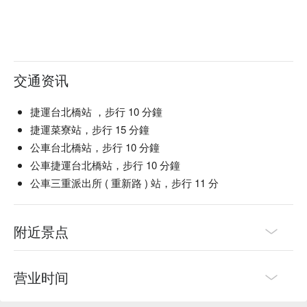
KTV！）。可自带酒水，开瓶费为每瓶 $300。

🍽️ 口碑必吃

主厨推荐：眷味酸白菜鸡汤锅底双人套餐 (Military 
Dependents' Village Flavor Sour Cabbage Chicken Soup Hot 
交通资讯
Pot Double Set Meal) | 情侣/闺蜜必点！套餐里全是经典眷村
风味，怀旧感拉满。

酸白菜锅底 (Sour Cabbage Hot Pot Base) | 店里的灵魂汤底
捷運台北橋站 ，步行 10 分鐘
——酸爽开胃，喝一口就超治愈。

捷運菜寮站，步行 15 分鐘
胡萝卜猪 (Carrot-fed Pork) | 肉质超嫩的特色猪肉，和酸汤是
公車台北橋站，步行 10 分鐘
绝配。

公車捷運台北橋站，步行 10 分鐘
究好猪五花 (Jiu Hao Pork Belly) | 顶级猪五花切片，下锅涮几
公車三重派出所 ( 重新路 ) 站，步行 11 分
秒就熟，口感超棒。

牛肉烧饼 (Beef Shao Bing) | 必尝！外皮酥脆掉渣，里面是满
满的咸香牛肉。

附近景点
🥤 招牌饮品

乌梅汁 (House-made Plum Juice) | 吃火锅的完美搭档，酸甜
又解腻。

营业时间
杨桃汁 (Star Fruit Juice) | 清爽解渴的经典台式饮料，瞬间清
新味蕾。
