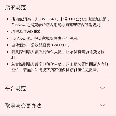
店家规范
💡 FunNow 懂吃笔记：本推荐由 AI 汇整网络热门口碑。（贴
心提醒：若包含酒精饮品，请理性饮酒｜过量饮酒，有害健
店內低消為一人 TWD 549，未滿 110 公分之孩童免低消，
康）
FunNow 之消費者於店內用餐亦須遵守店內低消規則。
均消為 TWD 600。
FunNow 預訂與店家現場優惠不可併用。
自帶酒水，需收開瓶費 TWD 300。
若實際到場人數低於預付人數，店家保有無須退費之權
利。
若實際到場人數高於預付人數，須主動來電詢問店家有無
空位，若無告知情況下店家僅保留預付座位之數量。
平台规范
取消与变更办法