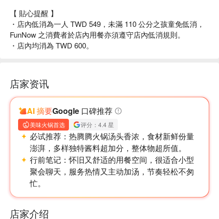
【 貼心提醒 】
・店內低消為一人 TWD 549，未滿 110 公分之孩童免低消，
FunNow 之消費者於店內用餐亦須遵守店內低消規則。
・店內均消為 TWD 600。
店家资讯
AI 摘要
Google 口碑推荐
美味火锅首选
评分：4.4 星
必试推荐：
热腾腾火锅汤头香浓，食材新鲜份量
澎湃，多样独特酱料超加分，整体物超所值。
行前笔记：
怀旧又舒适的用餐空间，很适合小型
聚会聊天，服务热情又主动加汤，节奏轻松不匆
忙。
店家介绍