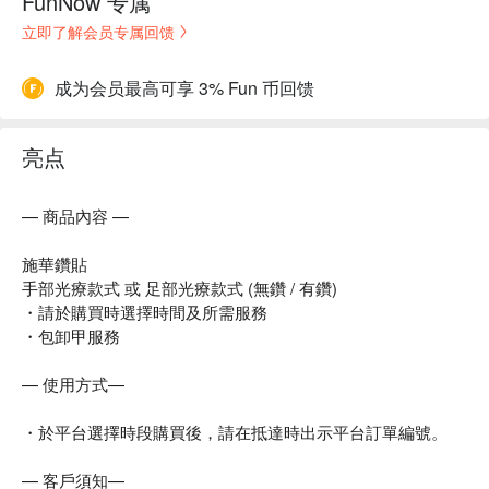
FunNow 专属
立即了解会员专属回馈
成为会员最高可享 3% Fun 币回馈
亮点
— 商品內容 —
施華鑽貼
手部光療款式 或 足部光療款式 (無鑽 / 有鑽)
・請於購買時選擇時間及所需服務
・包卸甲服務
— 使用方式—
・於平台選擇時段購買後，請在抵達時出示平台訂單編號。
— 客戶須知—