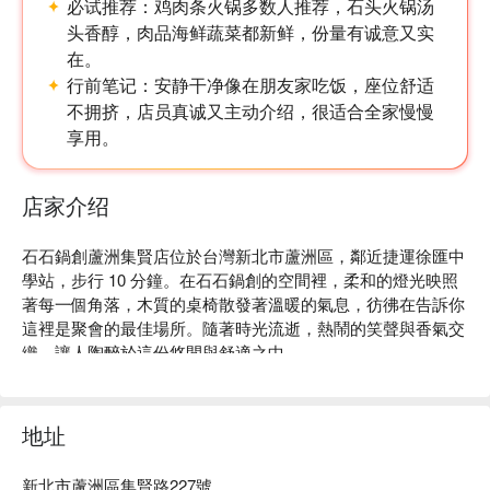
必试推荐：
鸡肉条火锅多数人推荐，石头火锅汤
头香醇，肉品海鲜蔬菜都新鲜，份量有诚意又实
在。
行前笔记：
安静干净像在朋友家吃饭，座位舒适
不拥挤，店员真诚又主动介绍，很适合全家慢慢
享用。
店家介绍
石石鍋創蘆洲集賢店位於台灣新北市蘆洲區，鄰近捷運徐匯中
學站，步行 10 分鐘。在石石鍋創的空間裡，柔和的燈光映照
著每一個角落，木質的桌椅散發著溫暖的氣息，彷彿在告訴你
這裡是聚會的最佳場所。隨著時光流逝，熱鬧的笑聲與香氣交
織，讓人陶醉於這份悠閒與舒適之中。

在這樣的氛圍中，酒酒蒜頭蛤蠣烏骨雞鍋、月見雞肉飯及火焰
松阪豬烏骨雞鍋這些精選料理，成為了提升聚會或用餐體驗的
地址
完美催化劑。每道菜品都為這份溫馨的用餐時光增添了獨特的
色彩。

新北市蘆洲區集賢路227號