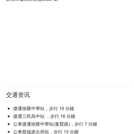
🤩 玩樂情報

人均消費：均消 TWD 500

適合情境：一人獨享、多人聚餐、日常餐廳、家庭聚餐、朋友
聚餐

貼心服務：親子友善、有停車位、提供兒童餐具

🍳 主廚推薦

【酒酒蒜頭蛤蠣烏骨雞鍋】烏骨雞嫩滑，酒香蒜味濃郁入味

【月見雞肉飯】雞肉鮮嫩，蛋黃滑潤香濃

【火焰松阪豬烏骨雞鍋】松阪豬彈牙，烏骨雞湯頭濃厚

🍽️ 口碑必點

【牛雞雙拼】牛肉雞肉雙重美味，口感豐富

交通资讯
【三牛炙燒饗宴】牛肉多汁，炙燒香氣撲鼻

【招牌月見雞絲雞油拌飯】雞絲滑嫩，雞油香濃柔滑

【雪花牛肉鍋】牛肉細緻，湯頭濃郁溫暖

捷運徐匯中學站，步行 10 分鐘
【和牛雙響鍋】和牛柔嫩，雙重口感豐富

捷運三民高中站 ，步行 16 分鐘
公車捷運徐匯中學站(集賢路)，步行 7 分鐘
🥤 特色飲品

公車慈福派出所站，步行 13 分鐘
【決明子麥茶】香醇順滑，帶有溫暖的烘焙香氣
