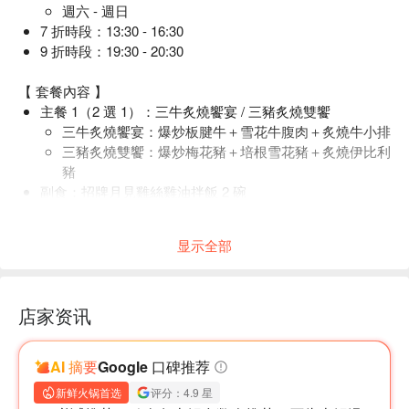
週六 - 週日
7 折時段：13:30 - 16:30
9 折時段：19:30 - 20:30
【 套餐內容 】
主餐 1（2 選 1）：三牛炙燒饗宴 / 三豬炙燒雙饗
三牛炙燒饗宴：爆炒板腱牛＋雪花牛腹肉＋炙燒牛小排
三豬炙燒雙饗：爆炒梅花豬＋培根雪花豬＋炙燒伊比利
豬
副食：招牌月見雞絲雞油拌飯 2 碗
職人手工餃雙人份 1 份
海鮮組合：蛤蠣 6 顆 / 蝦 4 隻 / 魚 4 片 / 鮮蚵 1 份 / 鮑魚 2
显示全部
顆
季節時蔬菜盤 2 份（可換牛肉 / 豬肉任選 1）
手炒沙茶沾醬 可續
店家资讯
飲品＋飯後甜湯無限暢飲
【 貼心提醒 】
AI 摘要
Google 口碑推荐
敬請確實填寫用餐人數，為您預留享用美食的用餐空間。
現場保留座位 10 分鐘，若遲到則現場補差額或全額退款。
新鲜火锅首选
评分：4.9 星