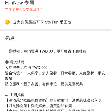
FunNow 专属
立即了解会员专属回馈
成为会员最高可享 3% Fun 币回馈
亮点
・賺哩程：每消費滿 TWD 30，即可獲得 1 個哩程
🤩 玩樂情報
人均消費：均消 TWD 500
適合情境：一人獨享、多人聚餐、日常餐廳、家庭聚餐、朋友
聚餐
貼心服務：親子友善、有停車位、提供兒童餐具
🍳 主廚推薦
【酒酒蒜頭蛤蠣烏骨雞鍋】烏骨雞嫩滑，酒香蒜味濃郁入味
【月見雞肉飯】雞肉鮮嫩，蛋黃滑潤香濃
【火焰松阪豬烏骨雞鍋】松阪豬彈牙，烏骨雞湯頭濃厚