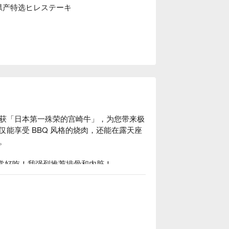
崎県产特选ヒレステーキ
获「日本第一殊荣的宫崎牛」，为您带来极
能享受 BBQ 风格的烧肉，还能在露天座


肉非常好吃！我强烈推荐排骨和内脏！

验！

与缤纷建筑，随手拍都是绝美打卡照！

星空，烧肉体验更有气氛！

友聚会还是家庭用餐都超适合！

这里吃顿宵夜！