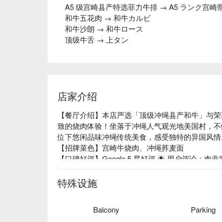
A5 级宫崎县产特选菲力牛排 → A5 ランク宫
和牛五花肉 → 和牛カルビ
和牛沙朗 → 和牛ロース
顶级牛舌 → 上タン
店家介绍
【餐厅介绍】本店严选「顶级冲绳县产和牛」与荣
致的烧肉体验！坐落于冲绳人气观光地美国村，不仅
位下悠闲品味冲绳传统美食，感受独特的异国风情。
【招牌菜色】宫崎牛烧肉、冲绳荞麦面

【口碑好评】Google 5 星好评 🌟 用户评论：
【更多推荐】来冲绳美国村，享受美景烧肉的极致体
地点超便利：位于人气观光胜地美国村，邻近海景
特殊设施
氛围感满分：户外露台座位，白天吹海风、晚上赏
适合聚餐：提供 BBQ 风格的烧肉体验，不管是朋
Balcony
Parking
宵夜最佳选：开到凌晨三点，最适合半夜喝完酒来