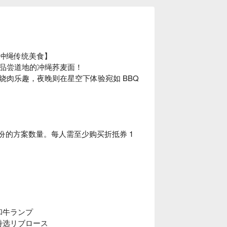
与冲绳传统美食】
品尝道地的冲绳荞麦面！
肉乐趣，夜晚则在星空下体验宛如 BBQ
份的方案数量。每人需至少购买折抵券 1
和牛ランプ
产特选リブロース