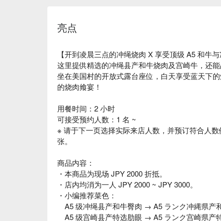
亮点
【开到凌晨三点的冲绳烧肉 X 享受顶级 A5 和牛
这里提供精选的冲绳县产和牛烧肉及宫崎牛，还能
坐在美国村的开放式露台座位，白天享受蓝天下的烧
的烧肉飨宴！
用餐时间：2 小时
可接受预约人数：1 名 ~
※ 请于下一页选择实际来店人数，并预订符合人数
张。
商品内容：
・本商品为现场 JPY 2000 折抵。
・店内均消为一人 JPY 2000 ~ JPY 3000。
・小编推荐菜色：
A5 级冲绳县产和牛臀肉 → A5 ランク冲縄県产
A5 级宫崎县产特选肋眼 → A5 ランク宫崎県