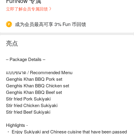
FunNow 专属
立即了解会员专属回馈
成为会员最高可享 3% Fun 币回馈
亮点
– Package Details –
แบบขนาด / Recommended Menu
Genghis Khan BBQ Pork set
Genghis Khan BBQ Chicken set
Genghis Khan BBQ Beef set
Stir fried Pork Sukiyaki
Stir fried Chicken Sukiyaki
Stir fried Beef Sukiyaki
Highlights -
・ Enjoy Sukiyaki and Chinese cuisine that have been passed