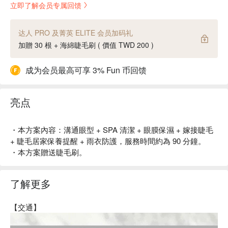
立即了解会员专属回馈
达人 PRO 及菁英 ELITE 会员加码礼
加贈 30 根 + 海綿睫毛刷 ( 價值 TWD 200 )
成为会员最高可享 3% Fun 币回馈
亮点
・本方案內容：溝通眼型 + SPA 清潔 + 眼膜保濕 + 嫁接睫毛
+ 睫毛居家保養提醒 + 雨衣防護，服務時間約為 90 分鐘。
・本方案贈送睫毛刷。
了解更多
【交通】