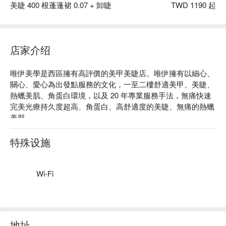
美睫 400 根蓬蓬裙 0.07 + 卸睫
TWD 1190 起
店家介绍
唯伊美學是西區擁有高評價的美甲美睫店。唯伊擁有以細心、
關心、愛心為出發點服務的文化，一至二樓舒適美甲、美睫、
熱蠟美肌、角蛋白環境，以及 20 年專業服務手法，無痛快速
完美光療持久度超高、角蛋白、高舒適度的美睫、無痛的熱蠟
美肌。

唯伊美學評價：Google 4.9 星好評、FunNow 5 星好評。

唯伊美學預約、唯伊美學價格立刻查看⬇︎
特殊设施
Wi-Fi
地址