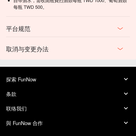
自帶酒水，需收開瓶費烈酒類每瓶 TWD 1000、葡萄酒類
每瓶 TWD 500。
平台规范
取消与变更办法
探索 FunNow
条款
联络我们
與 FunNow 合作