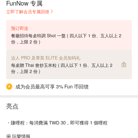
FunNow 专属
立即了解会员专属回馈
预订即送
餐廳招待每桌特調 Shot 一盤 ( 四人以下 1 份、五人以上 2
份，上限 2 份 )
达人 PRO 及菁英 ELITE 会员加码礼
每桌贈 Thai 會炒玉米粒 ( 四人以下 1 份、五人以上 2
份，上限 2 份 )
成为会员最高可享 3% Fun 币回馈
亮点
・賺哩程：每消費滿 TWD 30，即可獲得 1 個哩程
🤩 玩樂情報