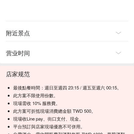
🍽️ 口碑必吃

秘制咖哩蟹黃炒泡麵 | 鲜味炸弹，每一口都是极致的享受。

黃咖哩炒碎肉佐手工麵包 | 浓郁咸香的咖喱，搭配手工面包是
绝配。

Thai 會烤牛排 | 肉质鲜嫩多汁，带有招牌的泰式风味。

附近景点
泰式Tom Yum海鮮鍋 | 经典的酸辣汤底，装满了新鲜海鲜。

泰會烤帝王蟹腳 | 烟熏风味，鲜甜可口，绝对是奢华的味觉享
受。

营业时间
🥤 招牌饮品

招牌泰茶鸡尾酒 | 你最爱的香甜丝滑泰茶，但这次带了点“劲
店家规范
儿”。

泰式奶茶鸡尾酒 | 经典街头饮品的微醺“成人版”。

最後點餐時間：週日至週四 23:15 / 週五至週六 00:15。
创意鸡尾酒 | 不妨问问调酒师，今天有什么隐藏版的创意特
调。

此方案不限使用份數。
現場需收 10% 服務費。
💡 FunNow 懂吃笔记：本推荐由 AI 汇整网络热门口碑。（贴
此方案可折抵現場消費總金額 TWD 500。
心提醒：若包含酒精饮品，请理性饮酒｜过量饮酒，有害健
現場收Line pay、街口支付、現金。
康）
平台預訂與店家現場優惠不可併用。