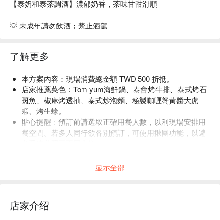
【泰奶和泰茶調酒】濃郁奶香，茶味甘甜滑順
💡 未成年請勿飲酒；禁止酒駕
了解更多
本方案內容：現場消費總金額 TWD 500 折抵。
店家推薦菜色：Tom yum海鮮鍋、泰會烤牛排、泰式烤石
斑魚、椒麻烤透抽、泰式炒泡麵、秘製咖喱蟹黃醬大虎
蝦、烤生蠔。
貼心提醒：預訂前請選取正確用餐人數，以利現場安排用
餐空間。若多人同行欲各別預訂，可使用揪團功能，以避
免系統分配至不同座位。
店內低消為一人 TWD 500，均消為 TWD 600。
显示全部
店家介绍