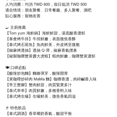
人均消費：均消 TWD 600，假日低消 TWD 500
適合情境：朋友聚餐、日常餐廳、多人聚餐、酒吧
貼心服務：寵物友善
🍳 主廚推薦
【Tom yum 海鮮鍋】海鮮鮮甜，湯底酸香濃郁
【泰會烤牛排】牛排鮮嫩，表面微焦香酥
【泰式烤石斑魚】魚肉鮮美，外皮烤至微脆
【椒麻烤透抽】透抽 Q 彈，椒麻香氣撲鼻
【秘製咖喱蟹黃醬大虎蝦】蝦肉鮮嫩，咖喱蟹黃濃郁
🍽️ 口碑必點
【酸辣炒泡麵】麵條彈牙，酸辣開胃
【黃咖哩炒碎肉 MaMa 麵】咖喱香濃，肉碎鹹香入味
【帝王蟹腳】蟹肉鮮甜，肉質緊實多汁
【泰式串串】肉質鮮嫩，多種香料入味
【泰式烤生蠔】生蠔鮮美，微焦香氣四溢
🥤 特色飲品
【泰式調酒】香草椰奶香氣，酸甜平衡