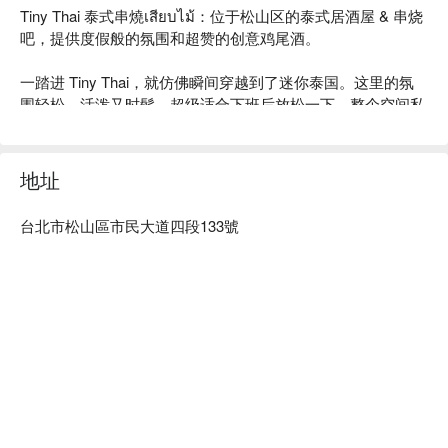
Tiny Thai 泰式串燒เสียบไม้：位于松山区的泰式居酒屋 & 串烧
吧，提供度假般的氛围和超赞的创意鸡尾酒。

一踏进 Tiny Thai，就仿佛瞬间穿越到了迷你泰国。这里的氛
围轻松、活泼又时髦，超级适合下班后放松一下。整个空间私
密又惬意，像个隐藏的宝藏小店，是情侣约会和朋友聚会的高
分首选。

地址
当地人超爱它的理由是：他们完美拿捏了“泰式居酒屋”的精
髓，不仅有地道的风味，更有超美味的泰式串烧和风味十足的
台北市松山區市民大道四段133號
招牌主食。再从酒单上点一杯创意泰式鸡尾酒，保证惊艳你的
味蕾！

⭐ Google 评分：4.3 / 162 则评论

💁🏻 实用信息

人均消费：依菜单而定 / 人

适合场景：情侣约会、朋友聚会、宠物友好

其他信息：宠物友好、无障碍空间、提供免费 Wi-Fi
