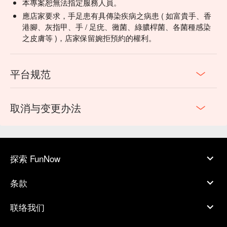
本專案恕無法指定服務人員。
應店家要求，手足患有具傳染疾病之病患 ( 如富貴手、香
港腳、灰指甲、手 / 足疣、黴菌、綠膿桿菌、各菌種感染
之皮膚等 )，店家保留婉拒預約的權利。
平台规范
取消与变更办法
探索 FunNow
条款
联络我们