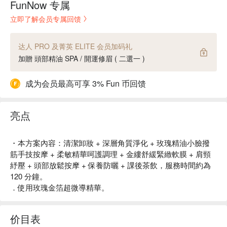
FunNow 专属
立即了解会员专属回馈
达人 PRO 及菁英 ELITE 会员加码礼
加贈 頭部精油 SPA / 開運修眉 ( 二選一 )
成为会员最高可享 3% Fun 币回馈
亮点
・本方案內容：清潔卸妝 + 深層角質淨化 + 玫瑰精油小臉撥
筋手技按摩 + 柔敏精華呵護調理 + 金縷舒緩緊緻軟膜 + 肩頸
紓壓 + 頭部放鬆按摩 + 保養防曬 + 課後茶飲，服務時間約為
120 分鐘。
．使用玫瑰金箔超微導精華。
价目表