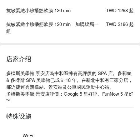
抗敏緊緻小臉播筋軟膜 120 min
TWD 1298 起
抗敏緊緻小臉播筋軟膜 120 min｜加購腹燭一
TWD 2186 起
組
店家介绍
多櫟斯美學館 景安店為中和區擁有高評價的 SPA 店。多莉絲 
& 多櫟斯 SPA 美學館已成立 18 年。在新北中和有三家分店，
鄰近捷運秀朗橋站、景安站及公車國民運動中心站。

多櫟斯美學館 景安店評價：Google 5 星好評、FunNow 5 星好
評。

多櫟斯美學館 景安店推薦：專業美容師擁有超過 10 年以上專
業經驗，讓您享受體驗絕佳服務。

特殊设施
多櫟斯美學館 景安店預約、多櫟斯美學館 景安店價格立刻查
看⬇︎
Wi-Fi