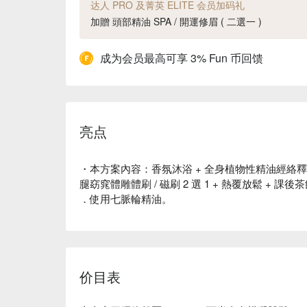
达人 PRO 及菁英 ELITE 会员加码礼
加贈 頭部精油 SPA / 開運修眉 ( 二選一 )
成为会员最高可享 3% Fun 币回馈
亮点
・本方案內容：香氛沐浴 + 全身植物性精油經絡釋壓 
腿窈窕體雕體刷 / 磁刷 2 選 1 + 熱覆放鬆 + 課
．使用七脈輪精油。
价目表