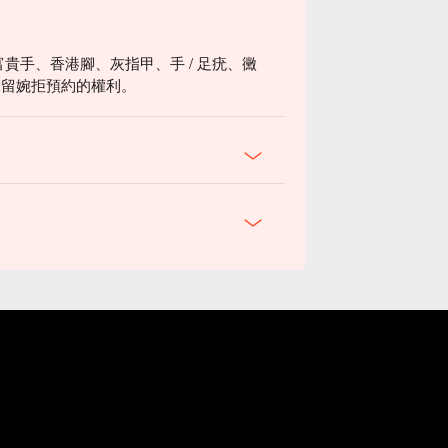
富貴手、香港腳、灰指甲、手 / 足疣、黴
保留婉拒預約的權利。