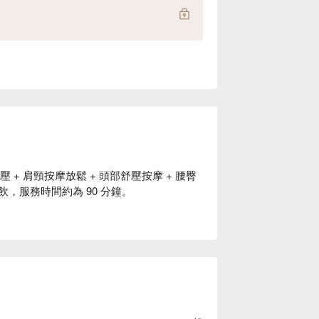
+ 肩頸按摩放鬆 + 頭部舒壓按摩 + 腰臀
後茶飲，服務時間約為 90 分鐘。