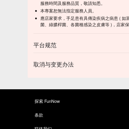
服務時間及服務品質，敬請知悉。
本專案恕無法指定服務人員。
應店家要求，手足患有具傳染疾病之病患 ( 如
菌、綠膿桿菌、各菌種感染之皮膚等 )，店家
平台规范
取消与变更办法
探索 FunNow
条款
联络我们