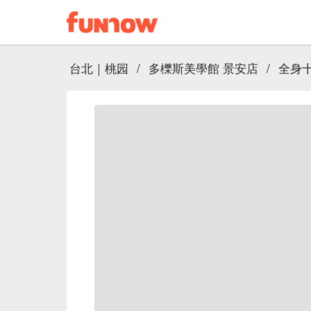
台北｜桃园
/
多櫟斯美學館 景安店
/
全身十