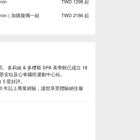
in
TWD 1298 起
0 min｜加購腹燭一組
TWD 2186 起
多莉絲 & 多櫟斯 SPA 美學館已成立 18 
景安站及公車國民運動中心站。

 5 星好評。

10 年以上專業經驗，讓您享受體驗絕佳服
格立刻查看⬇︎