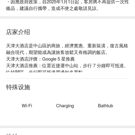
・因應政府政策，自2025年1月1日起，客房將不再提供一次性
備品，建議自行攜帶，造成不便之處敬請見諒。
店家介绍
天津大酒店是中山區的商旅，經濟實惠、重新裝潢，復古風格
融合現代，期望能成為讓旅客放鬆又有格調的飯店。

天津大酒店評價：Google 5 星推薦

天津大酒店推薦：位置近捷運中山站，步行 7 分鐘即可抵達。
位於鬧區，步行即可抵達周邊知名景點。

天津大酒店優惠、天津大酒店住宿方案、天津大酒店休息方案
立刻查看⬇︎
特殊设施
Wi-Fi
Charging
Bathtub