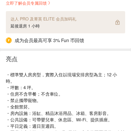
立即了解会员专属回馈
达人 PRO 及菁英 ELITE 会员加码礼
延後退房 1 小時
成为会员最高可享 3% Fun 币回馈
亮点
・標準雙人房房型，實際入住以現場安排房型為主；12 小
時。
・坪數：4 坪。
・住房不含早餐；不含車位。
・禁止攜帶寵物。
・全館禁菸。
・房內設施：浴缸、精品沐浴用品、冰箱、客房影音。
・公共設備：可帶嬰兒車、休息區、Wi-Fi、提供插座。
・平日定義：週日至週四。