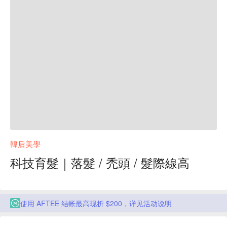
韓后美學
科技育髮｜落髮 / 禿頭 / 髮際線高
使用 AFTEE 结帐最高现折 $200，详见
活动说明