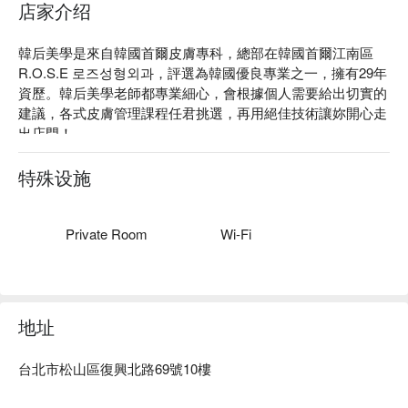
店家介绍
韓后美學是來自韓國首爾皮膚專科，總部在韓國首爾江南區
R.O.S.E 로즈성형외과，評選為韓國優良專業之一，擁有29年
資歷。韓后美學老師都專業細心，會根據個人需要給出切實的
建議，各式皮膚管理課程任君挑選，再用絕佳技術讓妳開心走
出店門！

韓后美學評價：Google 5 星好評推薦

韓后美學服務：專注皮膚管理、育髮、身材管理、抗衰老等多
特殊设施
項服務。

韓后美學推薦：專業團隊會依照每個人不同的狀態，提供專業
且客製化的服務，評估、建議、皮膚狀況、尊重與溝通，再安
Private Room
Wi-Fi
排最適合的方案搭配。

韓后美學預約、韓后美學價格立刻查看⬇︎
地址
台北市松山區復興北路69號10樓