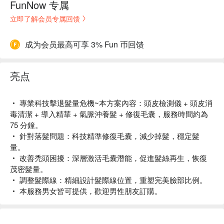
FunNow 专属
立即了解会员专属回馈
成为会员最高可享 3% Fun 币回馈
亮点
‧ 專業科技擊退髮量危機~本方案內容：頭皮檢測儀 + 頭皮消
毒清潔 + 導入精華 + 氣脈沖養髮 + 修復毛囊，服務時間約為
75 分鐘。
‧ 針對落髮問題：科技精準修復毛囊，減少掉髮，穩定髮
量。
‧ 改善禿頭困擾：深層激活毛囊潛能，促進髮絲再生，恢復
茂密髮量。
‧ 調整髮際線：精細設計髮際線位置，重塑完美臉部比例。
‧ 本服務男女皆可提供，歡迎男性朋友訂購。