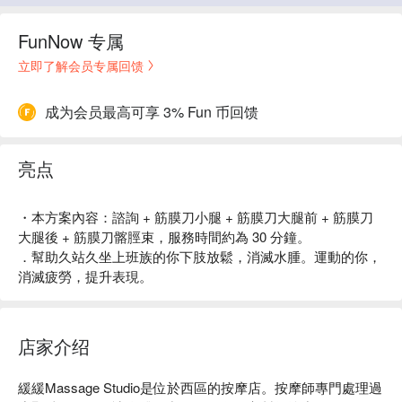
FunNow 专属
立即了解会员专属回馈
成为会员最高可享 3% Fun 币回馈
亮点
・本方案內容：諮詢 + 筋膜刀小腿 + 筋膜刀大腿前 + 筋膜刀
大腿後 + 筋膜刀髂脛束，服務時間約為 30 分鐘。
．幫助久站久坐上班族的你下肢放鬆，消滅水腫。運動的你，
消滅疲勞，提升表現。
店家介绍
緩緩Massage Studio是位於西區的按摩店。按摩師專門處理過