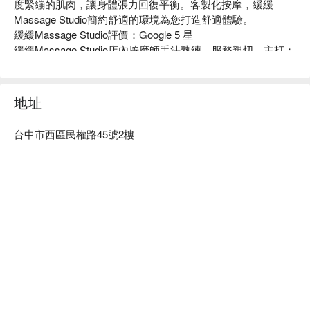
度緊繃的肌肉，讓身體張力回復平衡。客製化按摩，緩緩
Massage Studio簡約舒適的環境為您打造舒適體驗。

緩緩Massage Studio評價：Google 5 星

緩緩Massage Studio店內按摩師手法熟練、服務親切，主打：
筋膜刀放鬆、運動按摩、精油按摩。

緩緩Massage Studio鄰近台中火車站，環境乾淨舒適，按摩精
準到位，完美放鬆！

地址
緩緩Massage Studio預約、緩緩Massage Studio價格、緩緩
Massage Studio 優惠立刻查看⬇︎
台中市西區民權路45號2樓