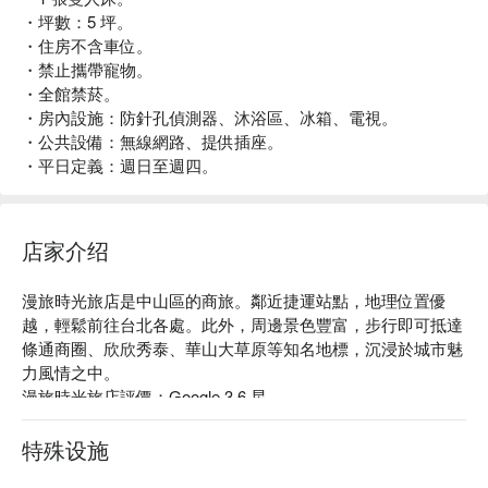
・坪數：5 坪。
・住房不含車位。
・禁止攜帶寵物。
・全館禁菸。
・房內設施：防針孔偵測器、沐浴區、冰箱、電視。
・公共設備：無線網路、提供插座。
・平日定義：週日至週四。
店家介绍
漫旅時光旅店是中山區的商旅。鄰近捷運站點，地理位置優
越，輕鬆前往台北各處。此外，周邊景色豐富，步行即可抵達
條通商圈、欣欣秀泰、華山大草原等知名地標，沉浸於城市魅
力風情之中。

漫旅時光旅店評價：Google 3.6 星

漫旅時光旅店推薦：地點便利，公共空間寬敞舒適，盡情享受
休憩每一刻。自然採光設計，各式房型營造明亮宜人氛圍，旅
特殊设施
人能在此放鬆身心，無論是休憩、度假，還是商務出差，皆能