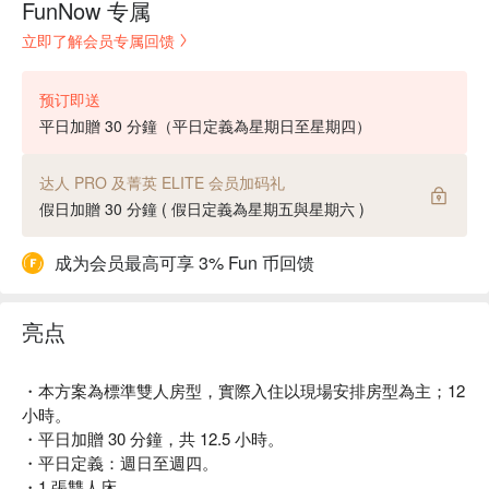
FunNow 专属
立即了解会员专属回馈
预订即送
平日加贈 30 分鐘（平日定義為星期日至星期四）
达人 PRO 及菁英 ELITE 会员加码礼
假日加贈 30 分鐘 ( 假日定義為星期五與星期六 )
成为会员最高可享 3% Fun 币回馈
亮点
・本方案為標準雙人房型，實際入住以現場安排房型為主；12
小時。
・平日加贈 30 分鐘，共 12.5 小時。
・平日定義：週日至週四。
・1 張雙人床。