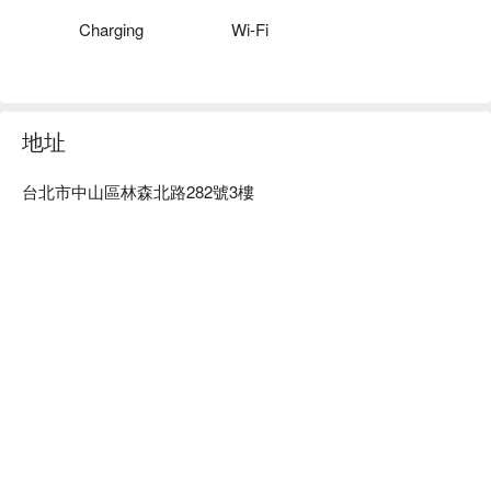
滿足您的需求。

漫旅時光旅店優惠、漫旅時光旅店住宿方案、漫旅時光旅店休
Charging
Wi-Fi
息方案立刻查看⬇︎
地址
台北市中山區林森北路282號3樓