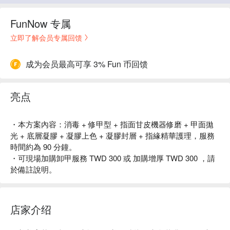
FunNow 专属
立即了解会员专属回馈
成为会员最高可享 3% Fun 币回馈
亮点
・本方案內容：消毒 + 修甲型 + 指面甘皮機器修磨 + 甲面拋
光 + 底層凝膠 + 凝膠上色 + 凝膠封層 + 指緣精華護理，服務
時間約為 90 分鐘。
・可現場加購卸甲服務 TWD 300 或 加購增厚 TWD 300 ，請
於備註說明。
店家介绍