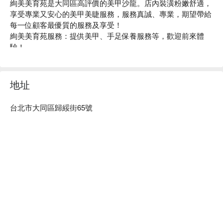
絢美美育苑是大同區高評價的美甲沙龍。店內裝潢粉嫩舒適，
享受專業又安心的美甲美睫服務，服務真誠、專業，期望帶給
每一位顧客最優質的服務及享受！

絢美美育苑服務：提供美甲、手足保養服務等，歡迎前來體
驗！

絢美美育苑推薦：皆由專業老師團隊服務，可溝通您的需求，
打造專屬於你的風格～

絢美美育苑預約、絢美美育苑價格立刻查看⬇︎
地址
台北市大同區歸綏街65號