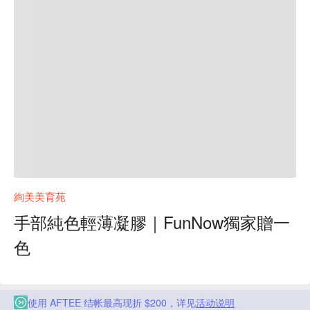
絢美美育苑
手部純色輕薄凝膠｜FunNow獨家贈一
色
使用 AFTEE 结帐最高现折 $200，详见
活动说明