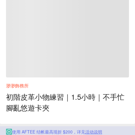
渺渺飾務所
初階皮革小物練習｜1.5小時｜不手忙
腳亂悠遊卡夾
使用 AFTEE 结帐最高现折 $200，详见
活动说明