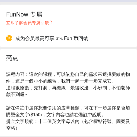
FunNow 专属
立即了解会员专属回馈
成为会员最高可享 3% Fun 币回馈
亮点
課程內容：這次的課程，可以依您自己的需求來選擇要做的物
件，這是一個小小的練習，我們一起一步一步完成它。
過程很療癒，先打洞，再縫線，最後收邊，小班制，不怕老師
顧不到喔~
請在備註中選擇想要使用的皮革種類，可在下一步選擇是否加
購燙金文字($150)，文字內容也請在備註中說明。
燙金文字規範：十二個英文字母以內（包含標點符號、圖案及
空格）