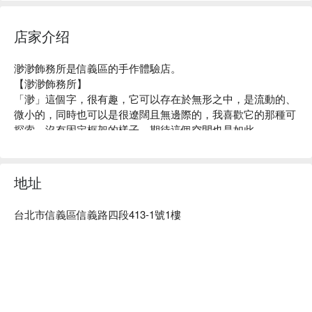
店家介绍
渺渺飾務所是信義區的手作體驗店。

【渺渺飾務所】

「渺」這個字，很有趣，它可以存在於無形之中，是流動的、
微小的，同時也可以是很遼闊且無邊際的，我喜歡它的那種可
探索、沒有固定框架的樣子。期待這個空間也是如此。

【師資】

其實就是「渺渺飾務所」的主理人，有四年皮革相關經驗及八
年以上金工相關經驗。要說為什麼先開皮革的課程而不是金工
地址
課程呢？因為她是個土象星座的人，相當務實，皮革相對來
◆
渺渺飾務所FB
說，比貴金屬飾品來得實用性高，所以我們先來做做皮革吧～
台北市信義區信義路四段413-1號1樓
◆
渺渺飾務所IG
金工的事，我們擇日再看看....										

渺渺飾務所體驗內容：悠遊卡套、證件套、零錢包、筆套、鞋
拔。

渺渺飾務所評價：Google 5 星好評

渺渺飾務所推薦：距捷運台北101/世貿站，步行 6 分鐘即可抵
達，佈置用心精緻。
