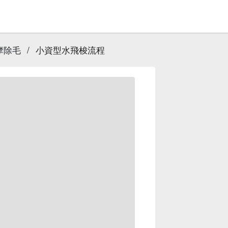
摩除毛
/
小資型水飛梭流程