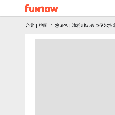
台北｜桃园
/
悠SPA｜清粉刺G5瘦身孕婦按