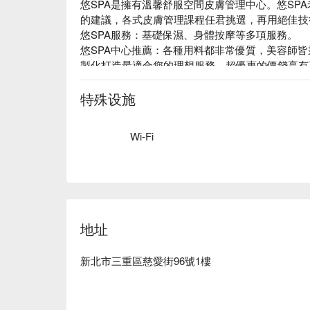
悠SPA是擁有溫馨舒服空間皮膚管理中心。悠SP
的建議，各式皮膚管理課程任君挑選，再用絕佳技
悠SPA服務：基礎保濕、身體按摩等多項服務。

悠SPA中心推薦：各種用料都非常優質，美容師
製化打造最適合您的理想服務，超優惠的價錢享有
悠SPA中心預約、悠SPA價格立刻查看⬇︎
特殊设施
Wi-Fi
地址
新北市三重區慈愛街96號1樓