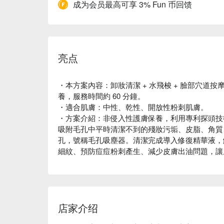
成为会员最高可享 3% Fun 币回馈
亮点
・本方案內容：卸妝清潔 + 水飛梭 + 臉部穴道按摩 
養，服務時間約 60 分鐘。
・適合肌膚：中性、乾性、開放性粉刺肌膚。
・方案介紹：非侵入性護膚保養，利用專利探頭技
吸附毛孔中平時清潔不到的殘妝污垢、皮脂、角質
孔，號稱毛孔吸塵器。清潔完成導入修復精華液，
細紋、預防痘痘粉刺產生、減少皮膚出油問題，讓
店家介绍