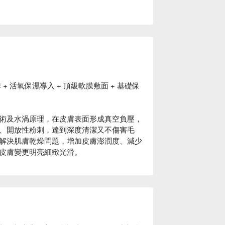
+ 活氧保濕導入 + 頂級軟膜敷面 + 基礎保
術及水渦原理，在皮膚表面形成真空負壓，
、開放性粉刺，達到深度清潔又不傷害毛
解決肌膚乾燥問題，增加皮膚澎潤度、減少
皮膚變更明亮細緻光滑。