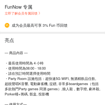
FunNow 专属
立即了解会员专属回馈
成为会员最高可享 3% Fun 币回馈
亮点
— 商品內容 —
・最長使用時間為 4 小時
・使用時間為08:00 - 18:00
・請在預訂時間選擇使用時間
・Party Room 設施包括：超快速5G WIFI, 無酒精飲品任飲,
超靚聲唱K音響, 電動麻雀機, 掟鏢, 非常多boardgames（包括
多款熱門Party games 同酒 games）,狼人殺，數字燈, 劇本殺,
Porker檯+籌碼, 骰盅, 投影機
— 使用方式—