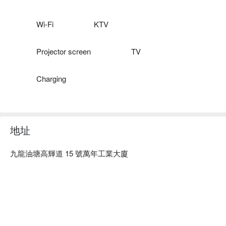
Vamos Party Yau Tong 價格：4 小時 HKD 120 / 人起（需預訂 
4 人以上）

油塘 Party Room - Vamos Party Yau Tong 預訂
Wi-Fi
KTV
Projector screen
TV
Charging
地址
九龍油塘高輝道 15 號萬年工業大廈