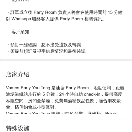
・訂單成立後 Party Room 負責人將會在使用時間前 15 分鐘
以 Whatsapp 聯絡客人提供 Party Room 相關資訊。
— 客戶須知—
・預訂一經確認，恕不接受退款及轉讓
・須提前預訂及視乎供應情況和最後確認
店家介绍
Vamos Party Yau Tong 是油塘 Party Room，地點便利，距離
油塘港鐵站步行約 5 分鐘，24 小時自助 check-in，提供高度
私隱空間，房間全禁煙，免費無酒精飲品任飲，適合朋友聚
會、情侶約會或小型派對。

Vamos Party Yau Tong 設施：唱 K 音響、麻雀枱、Poker 
桌、Boardgames、掟鏢、Switch、免費無酒精飲品、全禁煙
環境

特殊设施