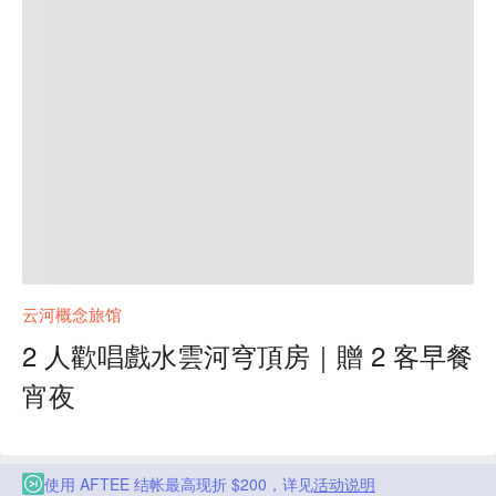
云河概念旅馆
2 人歡唱戲水雲河穹頂房｜贈 2 客早餐
宵夜
使用 AFTEE 结帐最高现折 $200，详见
活动说明