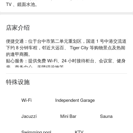
TV 、鏡面水池。
店家介绍
便捷交通：位于台中市第二单元重划区，国道 1 号中港交流道
下约 8 分钟车程，邻近大远百、 Tiger City 等购物景点及热闹
的逢甲商圈。

贴心服务：提供免费 Wi-Fi、24 小时接待柜台、会议室、健身
房、商务中心、无障碍设施等。

主题风格：低调奢华的设计，搭配宽敞的空间，专业级卫浴设
备及各式高级设施，让您享受最顶级的住宿环境。
特殊设施
Wi-Fi
Independent Garage
Jacuzzi
Mini Bar
Sauna
Swimming pool
KTV