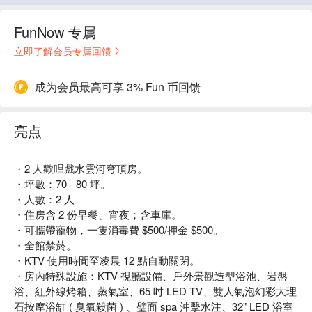
FunNow 专属
立即了解会员专属回馈
成为会员最高可享 3% Fun 币回馈
亮点
・2 人歡唱戲水雲河穹頂房。
・坪數：70 - 80 坪。
・人數：2 人
・住房含 2 份早餐、宵夜；含車庫。
・可攜帶寵物，一隻消毒費 $500/押金 $500。
・全館禁菸。
・KTV 使用時間至凌晨 12 點自動關閉。
・房內特殊設施：KTV 視廳設備、戶外景觀造型浴池、岩盤
浴、紅外線烤箱、蒸氣室、65 吋 LED TV、雙人氣泡幻彩大理
石按摩浴缸 ( 臭氧殺菌 ) 、璧面 spa 沖擊水注、32" LED 浴室