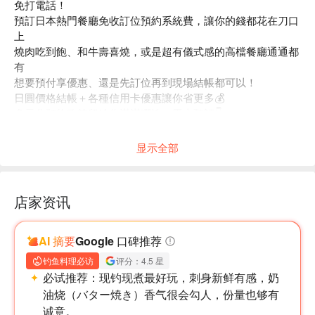
免打電話！
預訂日本熱門餐廳免收訂位預約系統費，讓你的錢都花在刀口
上
燒肉吃到飽、和牛壽喜燒，或是超有儀式感的高檔餐廳通通都
有
想要預付享優惠、還是先訂位再到現場結帳都可以！
日圓價格結帳＋各種信用卡優惠讓你省更多💰
多元化預約政策留給你滿滿彈性，馬上預訂👇
显示全部
店家资讯
AI 摘要
Google 口碑推荐
钓鱼料理必访
评分：4.5 星
必试推荐：
现钓现煮最好玩，刺身新鲜有感，奶
油烧（バター焼き）香气很会勾人，份量也够有
诚意。