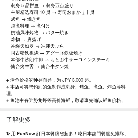
刺身 5 品拼盘 → 刺身五点盛り
主厨精选寿司 10 贯 → 寿司おまかせ十贯
烤鱼 → 焼き鱼
炖煮料理 → 煮付け
奶油风味烤物 → バター焼き
炸物 → 唐扬げ
冲绳天妇罗 → 冲縄天ぷら
阿古猪铁板烧 → アグー豚鉄板焼き
本部牛沙朗牛排 → もとぶ牛サーロインステーキ
仙台烤牛舌 → 仙台牛タン焼
※ 活鱼价格依种类而异，为 JPY 3,000 起。
※ 本店可将您钓到的鱼制作成刺身、烤鱼、煮鱼、炸鱼等料
理。
※ 鱼池中有伊势龙虾等高价海鲜，敬请事先确认鲜鱼价格。
了解更多
✨ 用 FunNow 訂日本餐廳省超多！吃日本熱門餐廳免排隊、