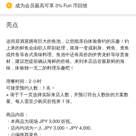
成为会员最高可享 3% Fun 币回馈
亮点
这间居酒屋拥有巨大的鱼池，让您能亲自体验垂钓的乐趣！钓
上来的鲜鱼会由职人即刻处理，摇身一变成刺身、烤鱼、煮鱼
或炸鱼等各式美味料理。鱼池中还有高价的伊势龙虾等珍贵食
材，建议您提前确认海鲜的价格。来到本店品尝最新鲜的海
味，体验独一无二的料理乐趣吧！
用餐时间：2 小时
可接受预约人数：1 名 ~
※ 请于下一页选择实际来店人数，并预订符合人数份的方案数
量。每人需至少购买折抵券 1 张。
商品内容：
・本商品为现场 JPY 3,000 折抵。
・店内均消为一人 JPY 3,000 ~ JPY 4,000。
・小编推荐菜色：