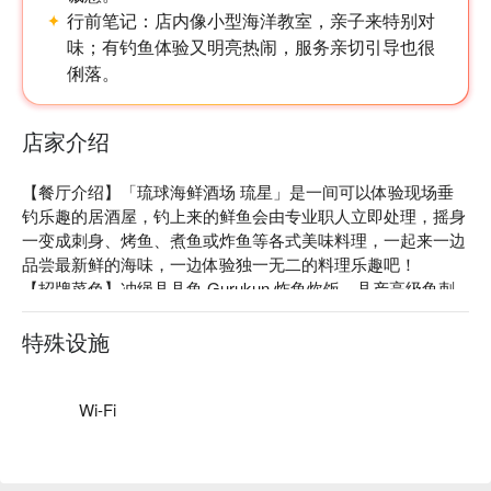
行前笔记：
店内像小型海洋教室，亲子来特别对
味；有钓鱼体验又明亮热闹，服务亲切引导也很
俐落。
店家介绍
【餐厅介绍】「琉球海鲜酒场 琉星」是一间可以体验现场垂
钓乐趣的居酒屋，钓上来的鲜鱼会由专业职人立即处理，摇身
一变成刺身、烤鱼、煮鱼或炸鱼等各式美味料理，一起来一边
品尝最新鲜的海味，一边体验独一无二的料理乐趣吧！

【招牌菜色】冲绳县县鱼 Gurukun 炸鱼炊饭、县产高级鱼刺
身

【口碑好评】Google 4.5 星好评推荐⭐️

特殊设施
【更多推荐】店面 2 楼拥有宽敞的空间，可以俯瞰巨大的水
池、欣赏职人华丽的刀工，带给您视觉与味觉的双重享受 ♪
Wi-Fi