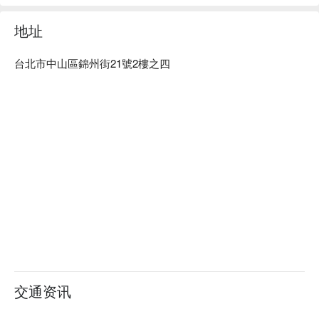
朵渼美甲美睫越式洗頭 預約、價格、優惠立刻查看⬇︎
地址
台北市中山區錦州街21號2樓之四
交通资讯