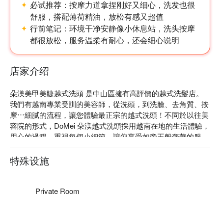
必试推荐：
按摩力道拿捏刚好又细心，洗发也很
舒服，搭配薄荷精油，放松有感又超值
行前笔记：
环境干净安静像小休息站，洗头按摩
都很放松，服务温柔有耐心，还会细心说明
店家介绍
朵渼美甲美睫越式洗頭 是中山區擁有高評價的越式洗髮店。
我們有越南專業受訓的美容師，從洗頭，到洗臉、去角質、按
摩⋯細膩的流程，讓您體驗最正宗的越式洗頭！不同於以往美
容院的形式，DoMei 朵渼越式洗頭採用越南在地的生活體驗，
用心的過程，重視每個小細節，讓您享受如帝王般奢華的服
務，充分體會專屬越式洗髮的魅力！

朵渼美甲美睫越式洗頭 推薦：不用飛出國！朵渼美甲美睫越
特殊设施
式洗頭 給您賓至如歸、無微不至的享受，感受真正－洗頭的
舒活與放鬆，體驗過的客人都直呼太放鬆費用也太划算了，歡
迎您的蒞臨享受。

Private Room
朵渼美甲美睫越式洗頭 評價：Google  4.9 星、FunNow 5 星好
評
