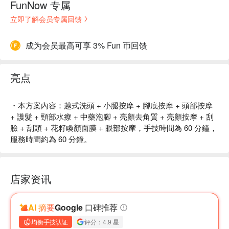
FunNow 专属
立即了解会员专属回馈
成为会员最高可享 3% Fun 币回馈
亮点
・本方案內容：越式洗頭 + 小腿按摩 + 腳底按摩 + 頭部按摩
+ 護髮 + 頸部水療 + 中藥泡腳 + 亮顏去角質 + 亮顏按摩 + 刮
臉 + 刮頭 + 花籽喚顏面膜 + 眼部按摩，手技時間為 60 分鐘，
服務時間約為 60 分鐘。
店家资讯
AI 摘要
Google 口碑推荐
均衡手技认证
评分：4.9 星