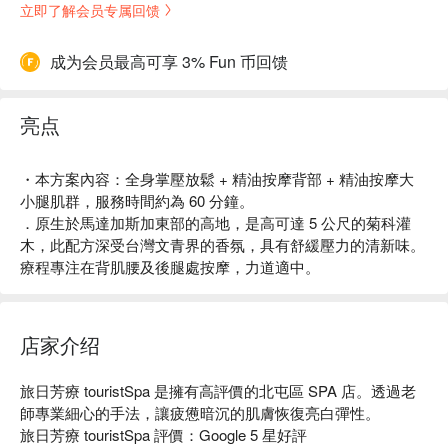
立即了解会员专属回馈
成为会员最高可享 3% Fun 币回馈
亮点
・本方案內容：全身掌壓放鬆 + 精油按摩背部 + 精油按摩大
小腿肌群，服務時間約為 60 分鐘。
．原生於馬達加斯加東部的高地，是高可達 5 公尺的菊科灌
木，此配方深受台灣文青界的香氛，具有舒緩壓力的清新味。
療程專注在背肌腰及後腿處按摩，力道適中。
店家介绍
旅日芳療 touristSpa 是擁有高評價的北屯區 SPA 店。透過老
師專業細心的手法，讓疲憊暗沉的肌膚恢復亮白彈性。

旅日芳療 touristSpa 評價：Google 5 星好評
