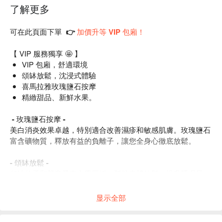
了解更多
可在此頁面下單 👉
加價升等 VIP 包廂！
【 VIP 服務獨享 🤩 】
VIP 包廂，舒適環境
頌缽放鬆，沈浸式體驗
喜馬拉雅玫瑰鹽石按摩
精緻甜品、新鮮水果。
- 玫瑰鹽石按摩 -
美白消炎效果卓越，特別適合改善濕疹和敏感肌膚。玫瑰鹽石
富含礦物質，釋放有益的負離子，讓您全身心徹底放鬆。
- 頌缽放鬆 -
頌缽的柔和聲音帶來心靈平靜，幫助身體放鬆，提升睡眠品
質。
显示全部