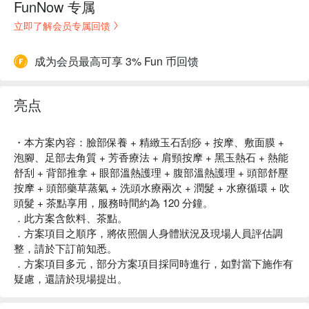
FunNow 专属
立即了解会员专属回馈
成为会员最高可享 3% Fun 币回馈
亮点
・本方案內容：臉部保養 + 精緻玉石刮痧 + 按摩、敷面膜 +
泡腳、足部去角質 + 芳香療法 + 肩頸按摩 + 黑玉熱石 + 熱能
舒刮 + 背部推拿 + 眼部溫熱護理 + 腹部溫熱護理 + 頭部舒壓
按摩 + 頭部藥草蒸氣 + 洗頭水療兩次 + 潤髮 + 水療循環 + 吹
頭髮 + 茶點享用，服務時間約為 120 分鐘。
．此方案含飲料、茶點。
．方案項目之順序，將依照個人身體狀況及現場人員評估調
整，請於下訂前知悉。
．方案項目多元，部分方案項目採同時進行，如對當下施作有
疑慮，還請於現場提出。