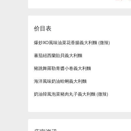
价目表
爆炒XO風味油菜花香腸義大利麵 (微辣)
蕃茄紐西蘭貽貝義大利麵
豬跳舞羅勒青醬小卷義大利麵
海洋風味奶油蛤蜊義大利麵
奶油韓風泡菜豬肉丸子義大利麵 (微辣)