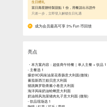
生日赠礼
當日壽星贈特製甜點 1 份，用餐請出示證件
只差一步，立即登入解锁生日礼遇
成为会员最高可享 3% Fun 币回馈
亮点
・本方案内容：超值商午特餐｜单人主餐 + 饮品 1
- 主餐选 1
爆炒XO风味油菜花香肠意大利面(微辣)
蕃茄新西兰贻贝意大利面
猪跳舞罗勒青酱小卷意大利面
海洋风味奶油蛤蜊意大利面
奶油韩风泡菜猪肉丸子意大利面 (微辣)
- 饮品现场选 1
咖啡 / 红茶 / 可乐 / 雪碧