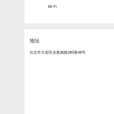
上从啤酒、葡萄酒到烧酒特调等各式饮品，保证让
Wi-Fi
⭐ Google 评分：4.6 / 4561 则评论

💁🏻 实用信息

人均消费：$400-600 / 人

适合场景: 朋友聚餐, 宠物友好聚会

地址
Good to know: 宠物友善

台北市大安区光复南路290巷48号
🍽️ 口碑必吃

修練愛情豬跳舞開心脆皮豬腳 (开心脆皮猪脚) |
嫩到能轻松脱骨，每桌必点。

辣台妹青春肉體烤全雞 (辣妹烤全鸡) | 鲜嫩多
一样火辣！

奶油川味椒麻燉飯附烤厚切豬五花 (奶油川味椒麻炖
意式奶油炖饭与川味椒麻的“麻”感巧妙融合，再配
碳烤10盎司台灣豬里肌緣側佐特製青蔥醬 (碳烤猪里
肌，经过完美碳烤，搭配清爽解腻的特调青葱酱，
肉慾拼盤 (肉食拼盘) | 肉食爱好者的终极梦想
和各种香肠，一次满足所有肉欲。
