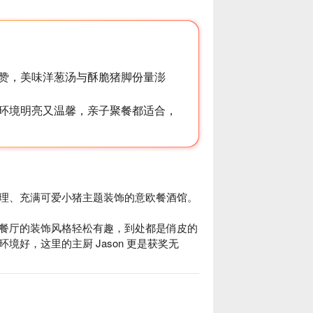
赞，美味洋葱汤与酥脆猪脚份量澎
环境明亮又温馨，亲子聚餐都适合，
理、充满可爱小猪主题装饰的意欧餐酒馆。

餐厅的装饰风格轻松有趣，到处都是俏皮的
好，这里的主厨 Jason 更是获奖无
普通的意大利餐厅。菜单充满了创意，主厨
像川味椒麻炖饭这样让人惊艳的料理。再配