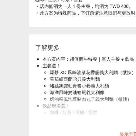
・店内低消为一人 1 份主餐，均消为 TWD 400。
・此方案为特殊商品，下订前请注意取消与更改时
了解更多
本方案內容：超值商午特餐｜單人主餐 + 飲品 
主餐選 1
爆炒 XO 風味油菜花香腸義大利麵（微辣）
蕃茄紐西蘭貽貝義大利麵
豬跳舞羅勒青醬小卷義大利麵
海洋風味奶油蛤蜊義大利麵
奶油韓風泡菜豬肉丸子義大利麵（微辣）
飲品現場選 1
咖啡 / 紅茶 / 可樂 / 雪碧
店內低消為一人 1 份主餐，均消為 TWD 400。
此方案為特殊商品，下訂前請注意取消與更改
显示全