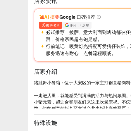
店家资讯
AI 摘要
Google 口碑推荐
披萨名所
评分：4.6 星
必试推荐：
披萨、意大利面到烤鸡都被狂
湃，价格亲民超有饱足感。
行前笔记：
暖黄灯光搭配可爱猪仔装饰，
服务迅速有耐心，点餐流程顺畅。
店家介绍
猪跳舞小餐馆：位于大安区的一家主打创意猪肉料
一走进店里，就能感受到满满的活力与热闹氛围。
小猪元素，超适合和朋友们来这里欢聚庆祝。不仅环境
数，他的创意炖饭甚至拿过台北米饭比赛的冠军！

为什么当地人都超爱这里？这可不是你想象中那种
特殊设施
将台湾在地食材与西式烹饪技巧完美结合，创造出