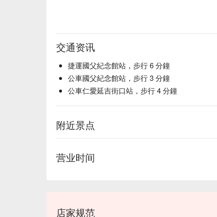
🥤 招牌饮品

Soju-based Cocktails (烧酒特调) | 
Wine (葡萄酒) | 精选多款葡萄酒，为你的意欧大
Beer (啤酒) | 提供多款本地及进口啤酒，让你轻松
交通资讯
💡 FunNow 懂吃笔记：本推荐由 AI 汇整网
捷運國父紀念館站，步行 6 分鐘
性饮酒｜过量饮酒，有害健康）
公車國父紀念館站，步行 3 分鐘
公車仁愛延吉街口站，步行 4 分鐘
附近景点
营业时间
店家规范