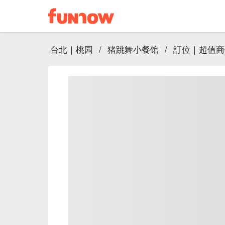
台北｜桃园
/
猪跳舞小餐馆
/
訂位｜超值商午