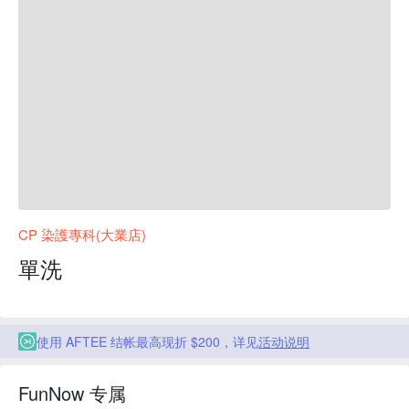
CP 染護專科(大業店)
單洗
使用 AFTEE 结帐最高现折 $200，详见
活动说明
FunNow 专属