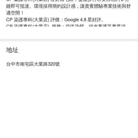
鐘即可抵達。環境採用簡約設計感，讓貴賓體驗專業技術與舒
適空間！

CP 染護專科(大業店) 評價：Google 4.8 星好評。

CP 染護專科(大業店)  服務：提供染髮、頭皮養護等專業項
目。

CP 染護專科(大業店)推薦：專業染髮，一次到位！專業團隊
透過不斷的學習技術與精進美感、創造獨特性，讓顧客安心體
地址
驗有型風格！

CP 染護專科(大業店) 預約、CP 染護專科(大業店)價格立刻查
台中市南屯區大業路320號
看 ⬇︎