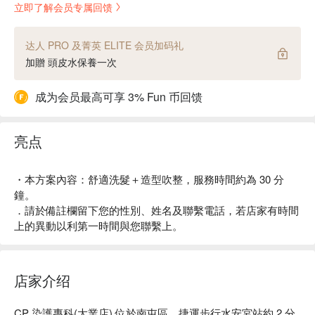
立即了解会员专属回馈
达人 PRO 及菁英 ELITE 会员加码礼
加贈 頭皮水保養一次
成为会员最高可享 3% Fun 币回馈
亮点
・本方案內容：舒適洗髮＋造型吹整，服務時間約為 30 分
鐘。
．請於備註欄留下您的性別、姓名及聯繫電話，若店家有時間
上的異動以利第一時間與您聯繫上。
店家介绍
CP 染護專科(大業店) 位於南屯區，捷運步行水安宮站約 2 分