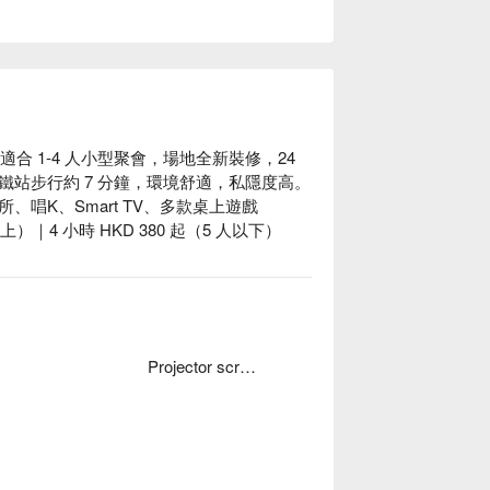
包場、適合 1-4 人小型聚會，場地全新裝修，24 
站步行約 7 分鐘，環境舒適，私隱度高。

廁所、唱K、Smart TV、多款桌上遊戲

以上）｜4 小時 HKD 380 起（5 人以下）

Projector screen