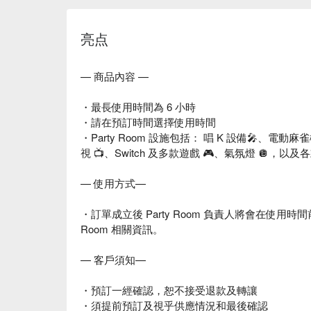
亮点
— 商品內容 —
・最長使用時間為 6 小時
・請在預訂時間選擇使用時間
・Party Room 設施包括： 唱 K 設備🎤、電動
視 📺、Switch 及多款遊戲 🎮、氣氛燈 🪩，以
— 使用方式—
・訂單成立後 Party Room 負責人將會在使用時間前 1
Room 相關資訊。
— 客戶須知—
・預訂一經確認，恕不接受退款及轉讓
・須提前預訂及視乎供應情況和最後確認