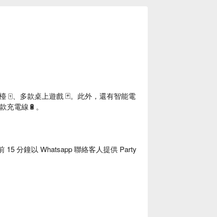
麻雀檯 🀄、多款桌上遊戲 🃏。此外，還有智能電
及各款充電線🔋。
5 分鐘以 Whatsapp 聯絡客人提供 Party