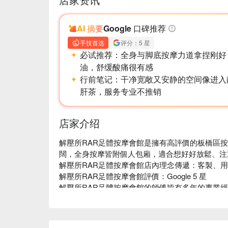
AI 摘要
Google 口碑推荐
手技首选
评分：5 星
必试推荐：
全身与脚底按摩力道拿捏刚好
油，舒缓酸痛很有感
行前笔记：
干净宽敞又安静的空间像进入
肝茶，服务专业不推销
店家介绍
解壓所RAR足體按摩會館是擁有高評價的板橋區
闊，全身按摩皆附個人包廂，適合想好好放鬆、注
解壓所RAR足體按摩會館店內理念傳遞：客製、用心
解壓所RAR足體按摩會館評價：Google 5 星 

解壓所RAR足體按摩會館的師傅皆有多年的專業
一套制式手法按所有人，細心觀察受痛程度並作調整
解壓所RAR足體按摩會館指壓 60 分鐘，適合長時
族群，疏導肩膀僵硬釋壓。 
