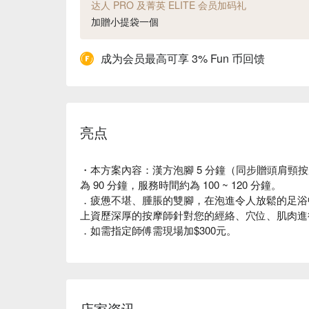
达人 PRO 及菁英 ELITE 会员加码礼
加贈小提袋一個
成为会员最高可享 3% Fun 币回馈
亮点
・本方案內容：漢方泡腳 5 分鐘（同步贈頭肩頸按摩）
為 90 分鐘，服務時間約為 100 ~ 120 分鐘。
．疲憊不堪、腫脹的雙腳，在泡進令人放鬆的足浴
上資歷深厚的按摩師針對您的經絡、穴位、肌肉進
．如需指定師傅需現場加$300元。
店家资讯