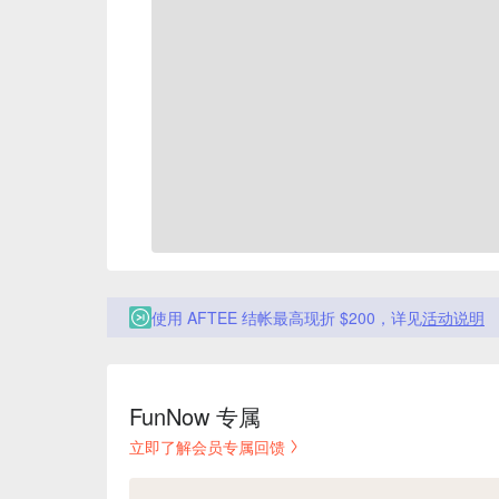
使用 AFTEE 结帐最高现折 $200，详见
活动说明
FunNow 专属
立即了解会员专属回馈