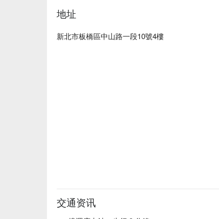
解壓所RAR足體按摩會館預約、解壓所RAR足體
地址
惠立刻查看⬇︎
新北市板橋區中山路一段10號4樓
交通资讯