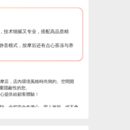
，技术细腻又专业，搭配高品质精
静音模式，按摩后还有点心茶冻与养
按摩店，店內環境風格時尚簡約、空間開
重隱蔽性的您。

提供給顧客體驗！  

經驗，全程安全免擔心，因人施按，絕不會
，耐心講解不適原因。 

間使用 3C 產品、睡眠品質及經常頭昏腦脹