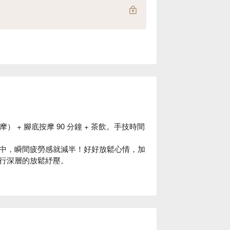
 + 腳底按摩 90 分鐘 + 茶飲。手技時間
中，瞬間疲勞感就減半！好好放鬆心情，加
行深層的放鬆紓壓。