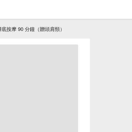
腳底按摩 90 分鐘（贈頭肩頸）