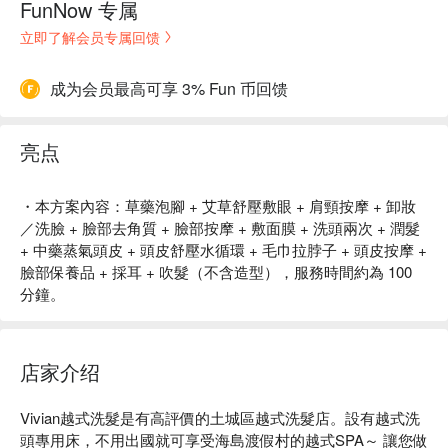
FunNow 专属
立即了解会员专属回馈
成为会员最高可享 3% Fun 币回馈
亮点
・本方案內容：草藥泡腳 + 艾草舒壓敷眼 + 肩頸按摩 + 卸妝
／洗臉 + 臉部去角質 + 臉部按摩 + 敷面膜 + 洗頭兩次 + 潤髮
+ 中藥蒸氣頭皮 + 頭皮舒壓水循環 + 毛巾拉脖子 + 頭皮按摩 +
臉部保養品 + 採耳 + 吹髮（不含造型），服務時間約為 100
分鐘。
店家介绍
Vivian越式洗髮是有高評價的土城區越式洗髮店。設有越式洗
頭專用床，不用出國就可享受海島渡假村的越式SPA～ 讓您做