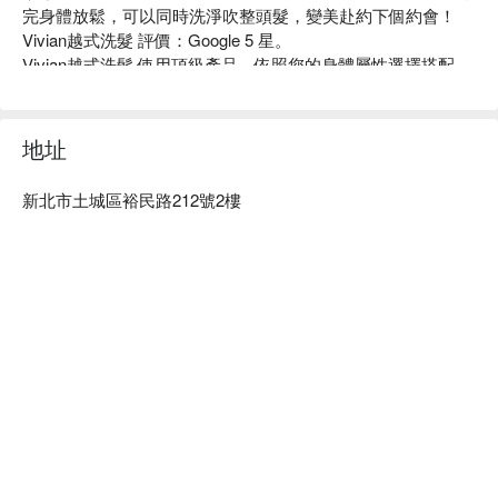
完身體放鬆，可以同時洗淨吹整頭髮，變美赴約下個約會！

Vivian越式洗髮 評價：Google 5 星。

Vivian越式洗髮 使用頂級產品，依照您的身體屬性選擇搭配，
再運用獨特的按摩手法來讓您達到身心靈的平靜。

Vivian越式洗髮 預約、Vivian越式洗髮價格、Vivian越式洗髮
優惠立刻查看⬇︎
地址
新北市土城區裕民路212號2樓