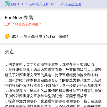
使用 AFTEE 结帐最高现折 $200，详见
活动说明
FunNow 专属
立即了解会员专属回馈
成为会员最高可享 3% Fun 币回馈
亮点
．國際接軌：英文及西語雙語教學，沈浸多語言知識吸收
．激發學習興趣：繪本內容豐富有趣，故事情節吸引人，能激
發孩子對西班牙文學習的興趣，使學習過程更加愉快和主動
．創新思維：繪本和桌遊能激發孩子的創造力和想像力，鼓勵
他們發揮想像進行故事延伸或創作，進一步提升語言應用能力
．增強記憶力：繪本中的故事情節和重複性語言結構有助於孩
子加深對西班牙文單字和句型的記憶，鞏固學習成果
．提高專注力和耐心：桌遊通常需要專注和耐心，孩子在遊戲
過程中會學習如何集中注意力，耐心等待和觀察，這些技能對