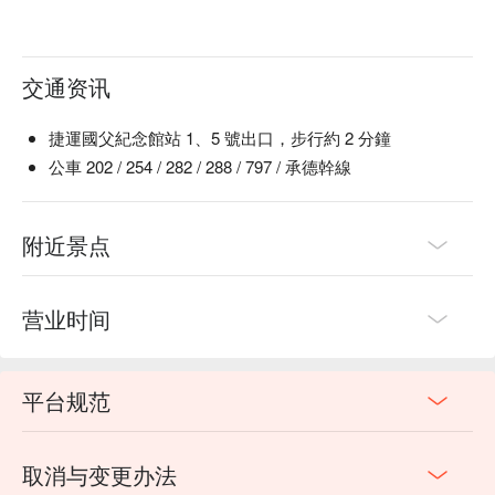
活動成行
： 1 人成團
，如因人數不足無法成行，Niceday
將於行前通知您改期或全額退費；若已確認成團，Niceday
將不會另行通知
交通资讯
捷運國父紀念館站 1、5 號出口，步行約 2 分鐘
公車 202 / 254 / 282 / 288 / 797 / 承德幹線
附近景点
营业时间
平台规范
取消与变更办法