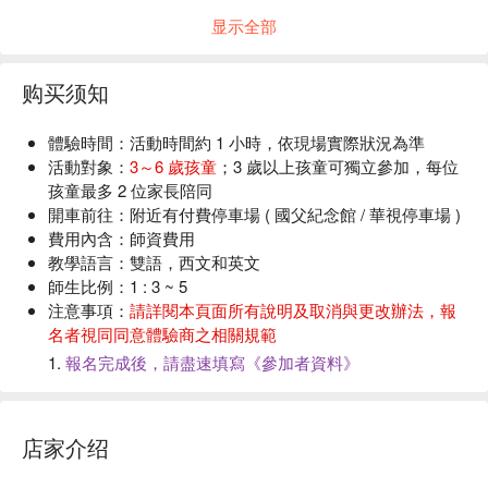
显示全部
📋 活動主題 & 時間（可自選，約 1 小時）
*** 下單時請確認好活動主題的時間 ***
西班牙文 STEAM 活動：繪本及跨領域學科介紹 ＞ 動手
购买须知
做時間
時間：每週四開課，
下午
15 : 00 - 16 : 00
體驗時間：
活動時間約 1 小時，依現場實際狀況為準
活動對象：
3～6 歲孩童
；3 歲以上孩童可獨立參加，每位
孩童最多 2 位家長陪同
開車前往
：附近有付費停車場 ( 國父紀念館 / 華視停車場 )
費用內含：
師資費用
教學語言
：雙語
，西文和英文
師生比例
：
1 : 3 ~ 5
注意事項：
請詳閱本頁面所有說明及取消與更改辦法，報
名者視同同意體驗商之相關規範
1.
報名完成後，請盡速填寫《參加者資料》
2.
️準時入場，準時離場
：最早開放時間為活動開始前 5 分
西班牙文繪本活動：西班牙文暖身活動 ＞ 主題繪本導讀
鐘，結束後請於 5 分鐘內離開
＞ 繪本互動 ＞ 自選繪本導讀
3.
最多兩位，陪同學習
：限制陪伴人數是為了提供學員有
時間：
每週四開課，
下午
16 : 00 - 17 : 00
店家介绍
更舒適寬敞的學習空間，也請家長低聲交談
4.
保持健康，佩戴口罩
：若學員或父母身體不適，請佩戴