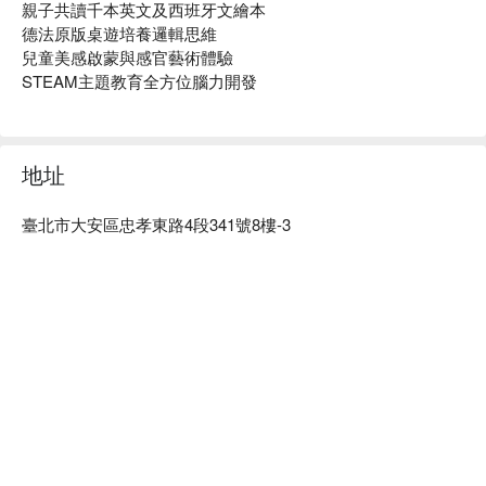
親子共讀千本英文及西班牙文繪本

口罩上課或請假休息，共同守護大家的健康
德法原版桌遊培養邏輯思維

5.
謹慎進食，環境清潔
：請盡量避免飲食，如有需要請以
兒童美感啟蒙與感官藝術體驗

氣味清淡的食物為主，並在 Mommy Room 內食用完畢也
STEAM主題教育全方位腦力開發
請保持環境清潔
6.
安全第一，預防跌倒
：家長請著襪，兒童建議脫襪，嚴
格禁止室內奔跑跳躍，以防滑倒危險
7.
安靜學習，避免喧囂
：請勿喧鬧以維持安靜學習環境，
地址
若學員狀態不穩定，請父母協助處理帶離現場
8.
️電話靜音，專心
學習
：為維護學習品質，請將手機靜音
西班牙文桌遊活動：西班牙文暖身活動 ＞ 主題桌遊介紹
臺北市大安區忠孝東路4段341號8樓-3
以及至門外接聽，避免打擾所有學員專心參與活動
＞ 互動遊戲 ＞ 桌遊自選引導互動
9.
️整理教室，共同負責
：活動結束後，請將使用的教具書
時間：
每週四開課，
下午
17 : 00 - 18 : 00
本歸位，保持整潔並建立學員良好的規範
10.
錄影拍攝，美好紀錄
：
活動中的紀錄僅供 Audrey 親子
共學空間使用，並希望替父母及寶貝們留下珍貴的紀念，
如不希望被打擾，請告知現場人員
11.
借閱書籍，資源共享
：會員學生可於下課後借閱一本非
教材類書籍，並請於下次上課歸還後，方得借閱其他書籍
寵物相關
：不開放寵物進入
天氣影響：
如遇天氣等不可抗之天然災害因素，則主辦單
位有權調整活動延期或取消