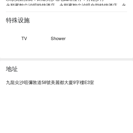
永順賓館尖沙咀時鐘酒店、永順賓館尖沙咀自助時鐘酒店、永
順賓館優惠資訊立刻查看⬇︎
特殊设施
TV
Shower
地址
九龍尖沙咀彌敦道58號美麗都大廈9字樓E3室