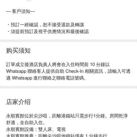
— 客戶須知—
・預訂一經確認，恕不接受退款及轉讓
・須提前預訂及視乎供應情況和最後確認
购买须知
訂單成立後酒店負責人將會在入住時間前 10 分鐘以
Whatsapp 聯絡客人提供自助 Check-In 相關資訊，請輸入可透
過 Whatsapp 進行聯絡之聯絡電話號碼。
店家介绍
永順賓館位於尖沙咀，距離港鐵站只需步行1分鐘。房間乾淨
舒適，全自助入住。

永順賓館設備：雙人床、電視

永順賓館推薦：距離尖沙咀地鐵站僅有 1 分鐘步行
