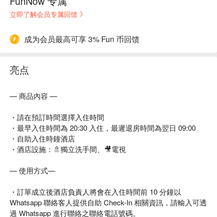
FunNow 专属
立即了解会员专属回馈
成为会员最高可享 3% Fun 币回馈
亮点
— 商品內容 —
・請在預訂時間選擇入住時間
・最早入住時間為 20:30 入住，最遲退房時間為翌日 09:00
・自助入住時鐘酒店
・酒店設施：🚿獨立洗手間、🎥電視
— 使用方式—
・訂單成立後酒店負責人將會在入住時間前 10 分鐘以
Whatsapp 聯絡客人提供自助 Check-In 相關資訊，請輸入可透
過 Whatsapp 進行聯絡之聯絡電話號碼。