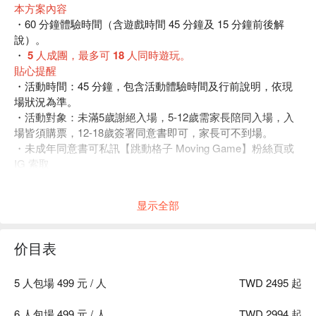
本方案內容
・60 分鐘體驗時間（含遊戲時間 45 分鐘及 15 分鐘前後解
說）。
・
5 人成團，最多可 18 人同時遊玩。
貼心提醒
・活動時間：45 分鐘，包含活動體驗時間及行前說明，依現
場狀況為準。
・活動對象：未滿
5
歲謝絕入場，
5-12
歲需家長陪同入場，入
場皆須購票，
12-18
歲簽署同意書即可，家長可不到場。
・未成年同意書可私訊【跳動格子 Moving Game】粉絲頁或
IG 索取
・建議自備毛巾與飲用水。
・
建議穿著方便運動之輕便服裝避免裙裝及寬鬆衣物體驗，也
显示全部
可攜帶止滑襪子及手套現場更換
。
・
請避免配戴飾品，如：耳環、項鍊、手鍊，並不可將手機攜
帶進入遊戲空間
。
价目表
・
現場沒有提供洗手間
，請至捷運站或其他處使用完洗手間
後，提早五分鐘至現場報到。
5 人包場 499 元 / 人
TWD 2495 起
・爲維護遊戲品質與玩家權益，請務必提早 5 分鐘到達現場，
遲到會酌扣遊戲時間，並且不提供任何退款或退換票服務。
6 人包場 499 元 / 人
TWD 2994 起