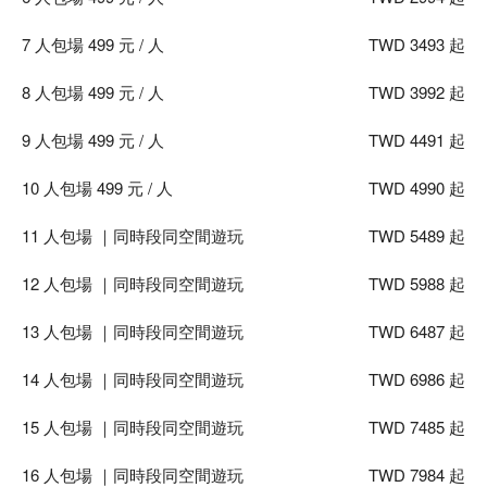
・此為特殊商品，商品退訂規則請參考注意事項。
・此為特殊商品，結帳後不會收到平台開立之發票。如您有開
7 人包場 499 元 / 人
TWD 3493 起
立收據需求，請您到店體驗時直接向店家索取銷售憑證。
8 人包場 499 元 / 人
TWD 3992 起
【另有多人企業包場優惠，歡迎洽詢 FB / IG
專屬粉專
】
9 人包場 499 元 / 人
TWD 4491 起
10 人包場 499 元 / 人
TWD 4990 起
11 人包場 ｜同時段同空間遊玩
TWD 5489 起
12 人包場 ｜同時段同空間遊玩
TWD 5988 起
13 人包場 ｜同時段同空間遊玩
TWD 6487 起
14 人包場 ｜同時段同空間遊玩
TWD 6986 起
15 人包場 ｜同時段同空間遊玩
TWD 7485 起
16 人包場 ｜同時段同空間遊玩
TWD 7984 起