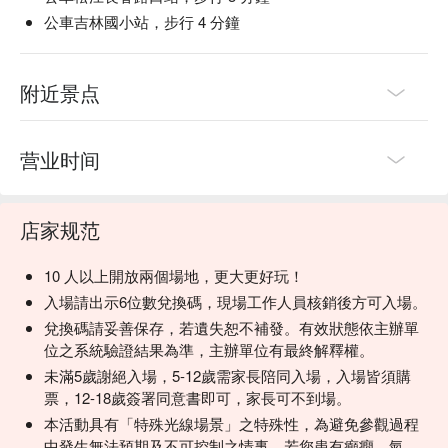
公車吉林國小站，步行 4 分鐘
附近景点
营业时间
店家规范
10 人以上開放兩個場地，更大更好玩！
入場請出示6位數兌換碼，現場工作人員核銷後方可入場。
兌換碼請妥善保存，若遺失恕不補發。有效狀態依主辦單
位之系統驗證結果為準，主辦單位有最終解釋權。
未滿5歲謝絕入場，5-12歲需家長陪同入場，入場皆須購
票，12-18歲簽署同意書即可，家長可不到場。
本活動具有「特殊光線場景」之特殊性，為避免參觀過程
中發生無法預期及不可控制之情事，若您患有癲癇、氣