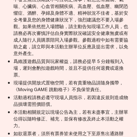
喘、心臟病、心血管相關疾病、高血壓、低血壓、幽閉恐
懼症、酒醉、孕婦及身體不適、精神狀況不佳者，基於安
全考量及您的身體健康狀況下，強烈建議您不要入場參
觀。如果依然想入場體驗，請主動告知現場工作人員，也
請務必再次審慎評估自身實際狀況確認安全健康無虞或有
成人隨行人員購票陪同入場參觀。參觀過程中如有需要協
助之處，請立即與本活動主辦單位反應及提出需求，以免
意外產生。
爲維護遊戲品質與玩家權益，請務必提早 5 分鐘報到入
場，遲到會酌扣遊戲時間，並且不提供任何退費或退換
票。
現場提供開放式置物空間，若有貴重物品請隨身攜帶，
《Moving GAME 跳動格子》不負保管責任。
活動過程請務必遵守現場人員指示，若因違反規則造成物
品損壞需照價賠償。
本活動相關規定以現場公告為主，若有未盡事宜，主辦單
位得以隨時修正、補充，並保有修改及終止本活動之權
力。
如欲退票者，須所有票券皆未使用之下至原售出通路辦