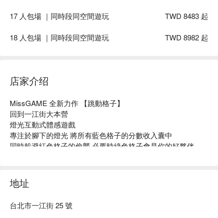
17 人包場 ｜同時段同空間遊玩
TWD 8483 起
18 人包場 ｜同時段同空間遊玩
TWD 8982 起
店家介绍
MissGAME 全新力作 【跳動格子】

回到一江街大本營

燈光互動式體感遊戲

專注於腳下的燈光 將所有藍色格子的分數收入囊中

同時躲避紅色格子的偷襲 必要時綠色格子會是你的好夥伴
地址
台北市一江街 25 號