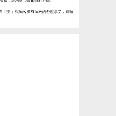
槓桿手技 」讓顧客擁有頂級的舒壓享受，連睡