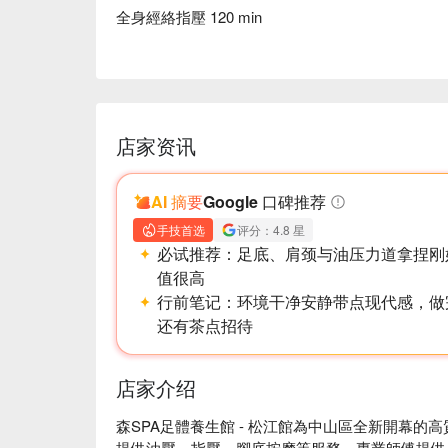
全身經絡指壓 120 min
店家资讯
AI 摘要
Google 口碑推荐
手技首选
评分：4.8 星
必试推荐：
足底、肩颈与油压力道拿捏刚
值很高
行前笔记：
环境干净安静带点现代感，做
还有茶点招待
店家介绍
森SPA足體養生館 - 松江館為中山區全新開幕的高
提供油壓、指壓、腳底按摩等服務，專業師傅提供