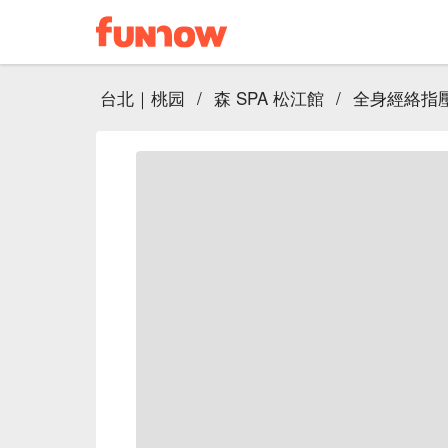
台北｜桃园
/
森 SPA 松江館
/
全身經絡指壓 6