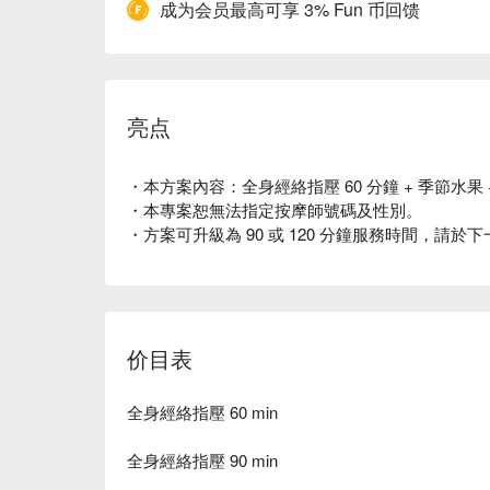
成为会员最高可享 3% Fun 币回馈
亮点
・本方案內容：全身經絡指壓 60 分鐘 + 季節水果 
・本專案恕無法指定按摩師號碼及性別。
・方案可升級為 90 或 120 分鐘服務時間，請於
价目表
全身經絡指壓 60 min
全身經絡指壓 90 min