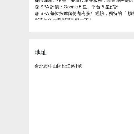
森 SPA 評價：Google 5 星、平台 5 星好評

森 SPA 每位按摩師傅都有多年經驗，獨特的「 
眠不足的大腦都可以鬆一下！

 森SPA足體養生館 - 松江館預約、 森SPA足體養生館 - 松江館價格、 森SPA足體養生館 - 松
江館優惠立刻查看⬇︎
地址
台北市中山區松江路1號