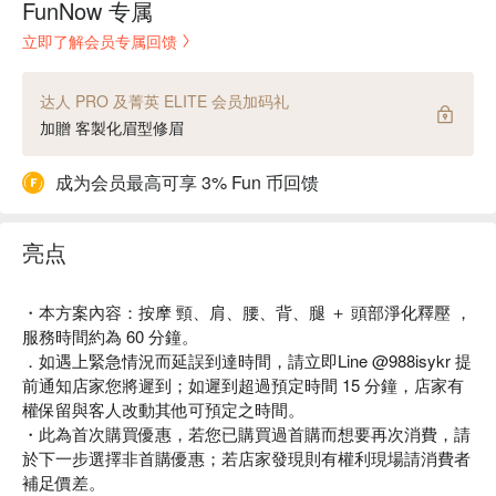
FunNow 专属
立即了解会员专属回馈
达人 PRO 及菁英 ELITE 会员加码礼
加贈 客製化眉型修眉
成为会员最高可享 3% Fun 币回馈
亮点
・本方案內容：按摩 頸、肩、腰、背、腿 ＋ 頭部淨化釋壓 ，
服務時間約為 60 分鐘。
．如遇上緊急情況而延誤到達時間，請立即Line @988isykr 提
前通知店家您將遲到；如遲到超過預定時間 15 分鐘，店家有
權保留與客人改動其他可預定之時間。
・此為首次購買優惠，若您已購買過首購而想要再次消費，請
於下一步選擇非首購優惠；若店家發現則有權利現場請消費者
補足價差。