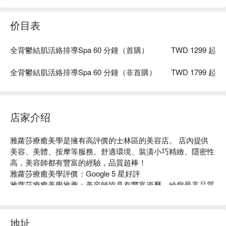
价目表
全背鬱結肌活絡排導Spa 60 分鐘（首購）
TWD 1299 起
全背鬱結肌活絡排導Spa 60 分鐘（非首購）
TWD 1799 起
店家介绍
雅蘿莎療癒美學是擁有高評價的士林區的美容店。 店內提供
美容、美體、按摩等服務。舒適環境、裝潢小巧精緻、隱密性
高，美容師都有豐富的經驗，品質超棒！

雅蘿莎療癒美學評價：Google 5 星好評

雅蘿莎療癒美學推薦：美容師皆具有豐富資歷，給您最高品質
的享受。環境走高質感輕奢風設計，隱密性高。

雅蘿莎療癒美學預約、雅蘿莎療癒美學價格、雅蘿莎療癒美學
優惠立刻查看⬇︎
地址