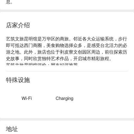
息。
店家介绍
艺筑文旅昆明馆是万华区的商旅。邻近各大众运输系统，步行
即可抵达西门商圈，美食购物选择众多，是感受台北活力的必
游之地。此外，旅店也位于剥皮寮文创园区周边，前往探索历
史故事，同时欣赏独特艺术作品，开启城市精彩旅程。

艺筑文旅昆明馆评价：网友好评推荐

艺筑文旅昆明馆推荐：房型设计简约沉稳，配备齐全，致力提
供舒适空间，旅人们能在繁忙的都市生活中慢下脚步，尽情放
特殊设施
松身心。不论是休闲度假，还是参与商务活动，皆能满足您的
需求。

艺筑文旅昆明馆优惠、艺筑文旅昆明馆住宿方案、艺筑文旅昆
Wi-Fi
Charging
明馆休息方案立刻查看⬇︎
地址