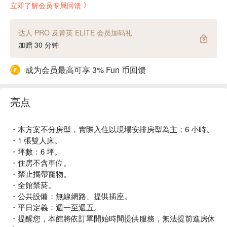
立即了解会员专属回馈
达人 PRO 及菁英 ELITE 会员加码礼
加赠 30 分钟
成为会员最高可享 3% Fun 币回馈
亮点
・本方案不分房型，實際入住以現場安排房型為主；6 小時。
・1 張雙人床。
・坪數：6 坪。
・住房不含車位。
・禁止攜帶寵物。
・全館禁菸。
・公共設備：無線網路、提供插座。
・平日定義：週一至週五。
・提醒您，本館將依訂單開始時間提供服務，無法提前進房休