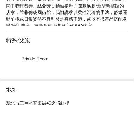
鬧中取靜巷弄、結合芳香精油按摩與運動筋膜/新型態整復的
店家，並非傳統國術館，我們講求以柔性沉穩的手法，舒緩運
動前後或日常姿勢不良引發之身體不適，或以有機產品搭配身
體/臉部按摩，來場放鬆疲備身心的SPA饗宴。

芬芳整體院課程中皆使用德，法原裝進口商品！

芬芳整體院 評價：Google 5 星、FunNow 5 星好評

特殊设施
芬芳整體院 預約、價格、優惠立刻查看⬇︎
Private Room
地址
新北市三重區安樂街49之1號1樓