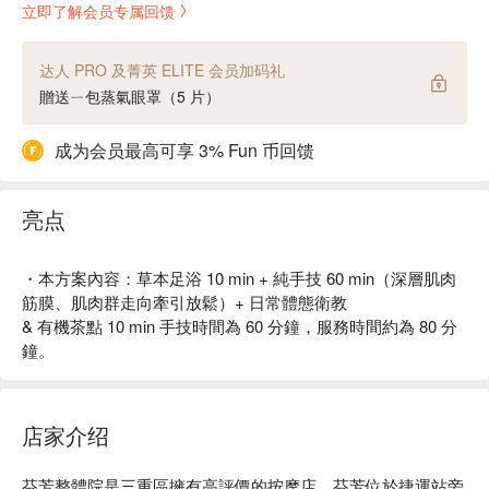
立即了解会员专属回馈
达人 PRO 及菁英 ELITE 会员加码礼
贈送ㄧ包蒸氣眼罩（5 片）
成为会员最高可享 3% Fun 币回馈
亮点
・本方案內容：草本足浴 10 min + 純手技 60 min（深層肌肉
筋膜、肌肉群走向牽引放鬆）+ 日常體態衛教
& 有機茶點 10 min 手技時間為 60 分鐘，服務時間約為 80 分
鐘。
店家介绍
芬芳整體院是三重區擁有高評價的按摩店。芬芳位於捷運站旁