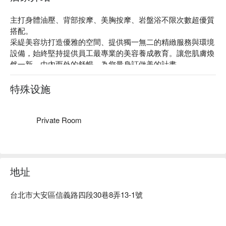
主打身體油壓、背部按摩、美胸按摩、岩盤浴不限次數超優質
搭配。

采緹美容坊打造優雅的空間、提供獨一無二的精緻服務與環境
設備，始終堅持提供員工最專業的美容養成教育。讓您肌膚煥
然一新，由內而外的舒暢，為您量身訂做美的計畫。

口碑好評：采緹美容坊成立至今已逾 12 年，深受顧客好評，
為您提供最優質的服務，提供專屬於您的美的體驗。

特殊设施
質感裝潢：溫馨舒適的設計空間，每間皆為獨立 VIP 室設計，
專屬於您的淋浴設備及個人專用備品，重視您的個人隱私及使
用感受。

Private Room
絕佳位置：位於大安區黃金地段，就在大安捷運站旁而已，不
論是搭乘捷運或是公車都相當便利。
地址
台北市大安區信義路四段30巷8弄13-1號