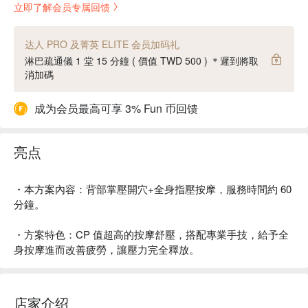
立即了解会员专属回馈
达人 PRO 及菁英 ELITE 会员加码礼
淋巴疏通儀 1 堂 15 分鐘 ( 價值 TWD 500 ) ＊遲到將取
消加碼
成为会员最高可享 3% Fun 币回馈
亮点
・本方案內容：背部掌壓開穴+全身指壓按摩，服務時間約 60
分鐘。
・方案特色：CP 值超高的按摩舒壓，搭配專業手技，給予全
身按摩進而改善疲勞，讓壓力完全釋放。
店家介绍