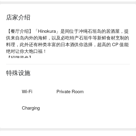
店家介绍
【餐厅介绍】「Hinokura」是间位于冲绳石垣岛的居酒屋，提
供来自岛内外的海鲜，以及必吃特产石垣牛等新鲜食材烹制的
料理，此外还有种类丰富的日本酒供你选择，超高的 CP 值能
绝对让你大饱口福！

【招牌菜色】

豪迈到溢出来的寿司：使用鲔鱼背骨肉・鲑鱼卵・海胆制作的
寿司

特殊设施
豪华生鱼片拼盘：由产地直送的鱼肉组合而成的高 CP 值拼
盘，不仅吃得到新鲜美味，更是华丽的视觉飨宴。

【口碑好评】Google 4.2 星好评推荐⭐️

Wi-Fi
Private Room
【更多推荐】店内装潢为明快简洁的日式风格，无论是单人用
餐、朋友相聚或是庆祝活动都能在店员的热情接待中度过难忘
Charging
的时光 ～