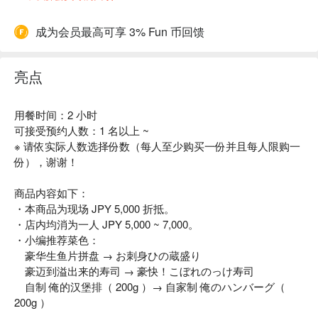
成为会员最高可享 3% Fun 币回馈
亮点
用餐时间：2 小时
可接受预约人数：1 名以上 ~
※ 请依实际人数选择份数（每人至少购买一份并且每人限购一
份），谢谢！
商品内容如下：
・本商品为现场 JPY 5,000 折抵。
・店内均消为一人 JPY 5,000 ~ 7,000。
・小编推荐菜色：
豪华生鱼片拼盘 → お刺身ひの蔵盛り
豪迈到溢出来的寿司 → 豪快！こぼれのっけ寿司
自制 俺的汉堡排（ 200g ）→ 自家制 俺のハンバーグ（
200g ）