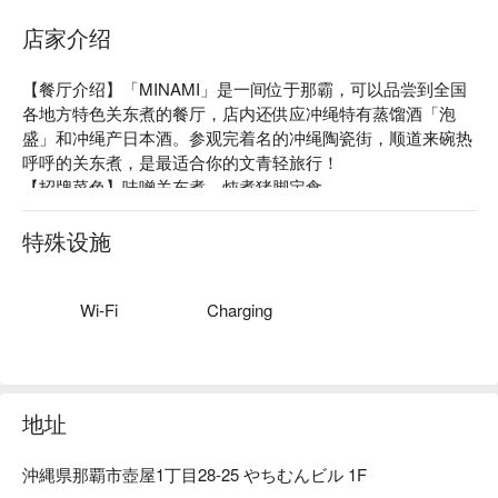
店家介绍
【餐厅介绍】「MINAMI」是一间位于那霸，可以品尝到全国
各地方特色关东煮的餐厅，店内还供应冲绳特有蒸馏酒「泡
盛」和冲绳产日本酒。参观完着名的冲绳陶瓷街，顺道来碗热
呼呼的关东煮，是最适合你的文青轻旅行！

【招牌菜色】味噌关东煮、炖煮猪脚定食

【口碑好评】Google 4.3 星好评推荐⭐️

【更多推荐】位于冲绳陶瓷街附近，适合逛国际通时顺带造
特殊设施
访。店主是拥有 30 年资历的潜水及登山导游，非常熟悉冲绳
的山和海，可以从店主那里得到第一手冲绳旅游信息喔！
Wi-Fi
Charging
地址
沖縄県那覇市壺屋1丁目28-25 やちむんビル 1F