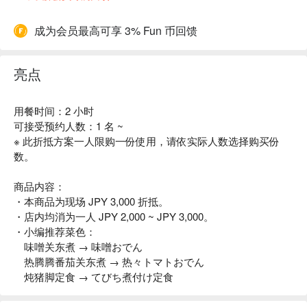
成为会员最高可享 3% Fun 币回馈
亮点
用餐时间：2 小时
可接受预约人数：1 名 ~
※ 此折抵方案一人限购一份使用，请依实际人数选择购买份
数。
商品内容：
・本商品为现场 JPY 3,000 折抵。
・店内均消为一人 JPY 2,000 ~ JPY 3,000。
・小编推荐菜色：
味噌关东煮 → 味噌おでん
热腾腾番茄关东煮 → 热々トマトおでん
炖猪脚定食 → てびち煮付け定食