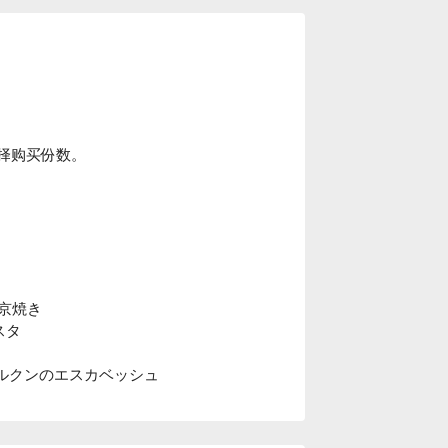
择购买份数。
西京焼き
スタ
 グルクンのエスカベッシュ