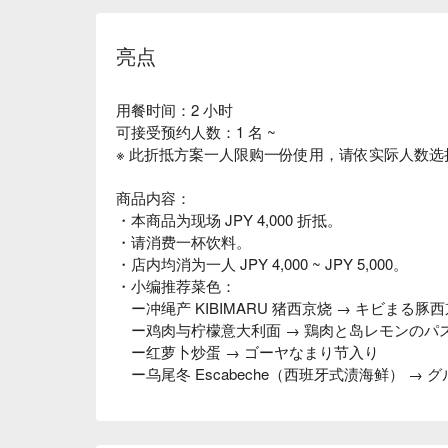
亮点
用餐时间：2 小时
可接受预约人数：1 名 ~
※ 此折抵方案一人限购一份使用，请依实际人数选
商品内容：
・本商品为现场 JPY 4,000 折抵。
・请消费一杯饮料。
・店内均消为一人 JPY 4,000 ~ JPY 5,000。
・小编推荐菜色：
ー冲绳产 KIBIMARU 猪西京烧 → キビまる豚
ー鸡肉与柠檬意大利面 → 鶏肉と岛レモンのパ
ー红萝卜炒蛋 → ゴーヤなまり节入り
ー乌尾冬 Escabeche（西班牙式渍海鲜） →