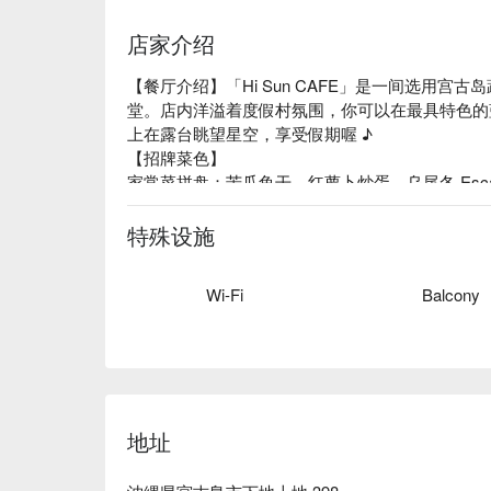
店家介绍
【餐厅介绍】「Hi Sun CAFE」是一间选用
堂。店内洋溢着度假村氛围，你可以在最具特色的
上在露台眺望星空，享受假期喔 ♪ 

【招牌菜色】

家常菜拼盘：苦瓜鱼干、红萝卜炒蛋、乌尾冬 Escabe
炸物拼盘：半熟炸鲣鱼排、唐扬炸山原地鸡、海藻油
【口碑好评】Google 4.7 星超高好评推荐⭐️

特殊设施
【更多推荐】带小孩的爸爸妈妈不用烦恼，露台设
玩！另外店里还规划了宠物游乐区，也欢迎携带宠
Wi-Fi
Balcony
地址