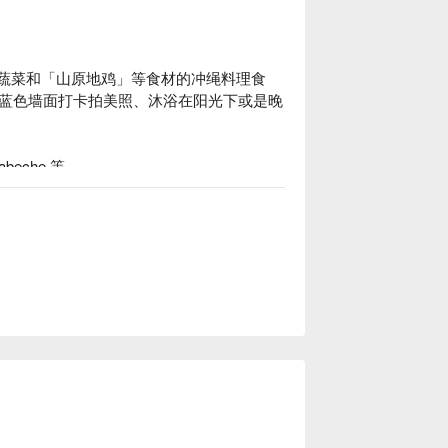
宫古岛蔬菜和「山原地鸡」等食材的冲绳料理食
蓝色墙面打卡拍美照、沐浴在阳光下或是晚
che 等

淋鸡 等

有草皮及秋千，孩子们可以在这里放心游
物的朋友们喔！