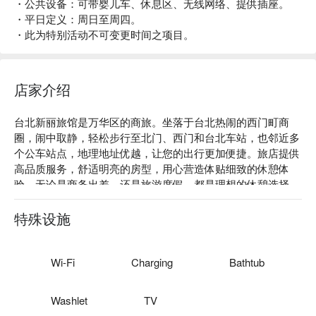
・公共设备：可带婴儿车、休息区、无线网络、提供插座。
・平日定义：周日至周四。
・此为特别活动不可变更时间之项目。
店家介绍
台北新丽旅馆是万华区的商旅。坐落于台北热闹的西门町商
圈，闹中取静，轻松步行至北门、西门和台北车站，也邻近多
个公车站点，地理地址优越，让您的出行更加便捷。旅店提供
高品质服务，舒适明亮的房型，用心营造体贴细致的休憩体
验，无论是商务出差，还是旅游度假，都是理想的休憩选择。

台北新丽旅馆评价：网友好评推荐

台北新丽旅馆推荐：周边景点丰富多样，您可以在西门町商圈
特殊设施
的徒步区享受购物乐趣，探索充满历史气息的艋舺老街与剥皮
寮，漫步于充满文创氛围的迪化街，或漫步至大稻埕码头欣赏
夕阳夜景，感受市集商圈的热闹氛围。旅人尽享城市独特魅
Wi-Fi
Charging
Bathtub
力，于舒适放松的环境创造美好回忆。

台北新丽旅馆优惠、台北新丽旅馆住宿方案、台北新丽旅馆休
Washlet
TV
息方案立刻查看⬇︎