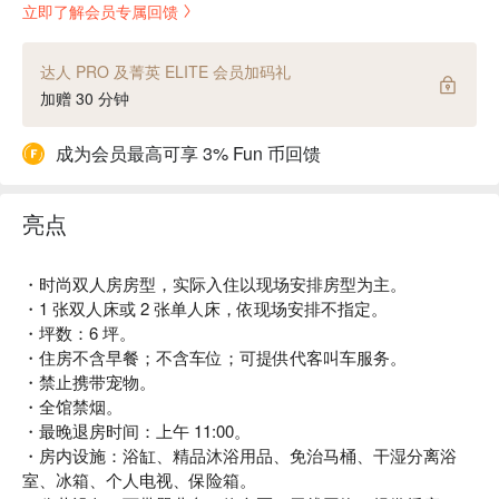
立即了解会员专属回馈
达人 PRO 及菁英 ELITE 会员加码礼
加赠 30 分钟
成为会员最高可享 3% Fun 币回馈
亮点
・时尚双人房房型，实际入住以现场安排房型为主。
・1 张双人床或 2 张单人床，依现场安排不指定。
・坪数：6 坪。
・住房不含早餐；不含车位；可提供代客叫车服务。
・禁止携带宠物。
・全馆禁烟。
・最晚退房时间：上午 11:00。
・房内设施：浴缸、精品沐浴用品、免治马桶、干湿分离浴
室、冰箱、个人电视、保险箱。