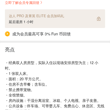
立即了解会员专属回馈
达人 PRO 及菁英 ELITE 会员加码礼
延后退房 1 小时
成为会员最高可享 3% Fun 币回馈
亮点
・经典双人房房型，实际入住以现场安排房型为主；12 小
时。
・1 张双人床。
・面积：20 平方公尺。
・住房不含早餐；含车位。
・禁止携带宠物。
・全馆禁烟。
・房内设施：干湿分离浴室、冰箱、个人电视、亲子友善。
・公共设备：停车场、可带婴儿车、免费点心、休息区、无线