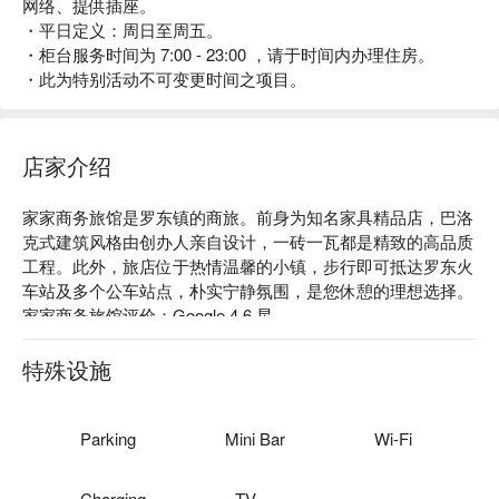
网络、提供插座。
・平日定义：周日至周五。
・柜台服务时间为 7:00 - 23:00 ，请于时间内办理住房。
・此为特别活动不可变更时间之项目。
店家介绍
家家商务旅馆是罗东镇的商旅。前身为知名家具精品店，巴洛
克式建筑风格由创办人亲自设计，一砖一瓦都是精致的高品质
工程。此外，旅店位于热情温馨的小镇，步行即可抵达罗东火
车站及多个公车站点，朴实宁静氛围，是您休憩的理想选择。

家家商务旅馆评价：Google 4.6 星

家家商务旅馆推荐：提供设备齐全的舒适房型，公共空间配有
贴心茶点，宽敞环境带给每位旅客宾至如归的感受。邻近罗东
特殊设施
夜市、文化艺术中心、步道公园和梅花湖，轻松品味统美食，
享受自然风光。从这里出发，前往礁溪温泉、头城兰阳博物
馆、冬山及苏澳冷泉也十分方便，为您的旅程增添更多独特回
Parking
Mini Bar
Wi-Fi
忆。

家家商务旅馆优惠、家家商务旅馆住宿方案、家家商务旅馆休
Charging
TV