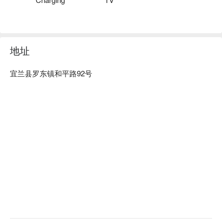
息方案立刻查看⬇︎
地址
宜兰县罗东镇和平路92号