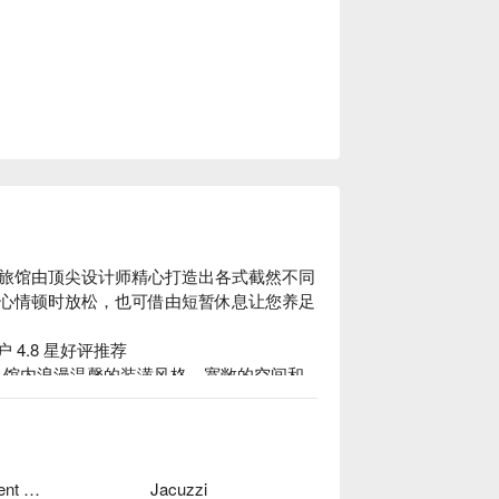
旅馆由顶尖设计师精心打造出各式截然不同
心情顿时放松，也可借由短暂休息让您养足
 4.8 星好评推荐

。馆内浪漫温馨的装潢风格，宽敞的空间和
 KTV、桌上曲棍球、飞镖机、手足球台
美丽心精品旅馆休息方案立刻查看⬇︎
Independent Garage
Jacuzzi