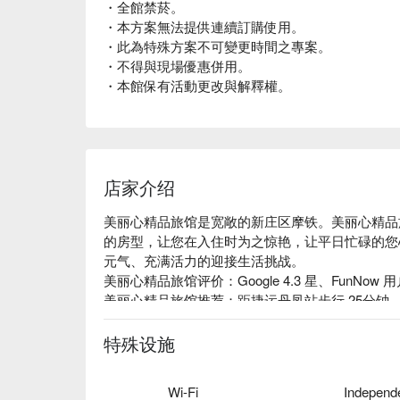
・全館禁菸。
・本方案無法提供連續訂購使用。
・此為特殊方案不可變更時間之專案。
・不得與現場優惠併用。
・本館保有活動更改與解釋權。
店家介绍
美丽心精品旅馆是宽敞的新庄区摩铁。美丽心精品
的房型，让您在入住时为之惊艳，让平日忙碌的您
元气、充满活力的迎接生活挑战。

美丽心精品旅馆评价：Google 4.3 星、FunNow 用户
美丽心精品旅馆推荐：距捷运丹凤站步行 25分钟
时尚的设计带来了绚丽美好的体验，部分客房更提供
等设备，是住宿兼享乐的最佳选择。

特殊设施
美丽心精品旅馆优惠、美丽心精品旅馆住宿方案、
Wi-Fi