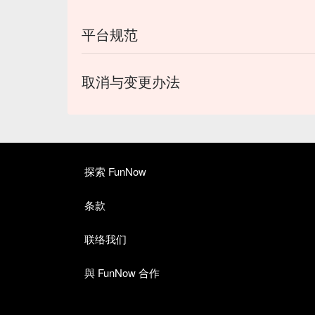
平台规范
取消与变更办法
探索 FunNow
条款
联络我们
與 FunNow 合作