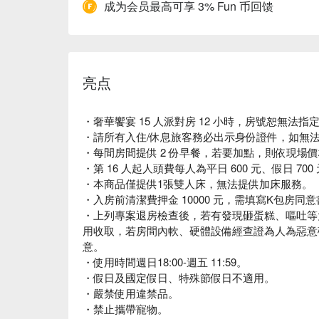
成为会员最高可享 3% Fun 币回馈
亮点
・奢華饗宴 15 人派對房 12 小時，房號恕無法
・請所有入住/休息旅客務必出示身份證件，如無
・每間房間提供 2 份早餐，若要加點，則依現場
・第 16 人起人頭費每人為平日 600 元、假日 70
・本商品僅提供1張雙人床，無法提供加床服務。
・入房前清潔費押金 10000 元，需填寫K包房
・上列專案退房檢查後，若有發現砸蛋糕、嘔吐等
用收取，若房間內軟、硬體設備經查證為人為惡意
意。
・使用時間週日18:00-週五 11:59。
・假日及國定假日、特殊節假日不適用。
・嚴禁使用違禁品。
・禁止攜帶寵物。