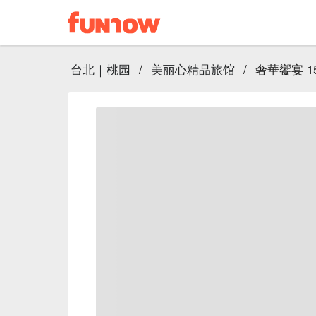
台北｜桃园
/
美丽心精品旅馆
/
奢華饗宴 15