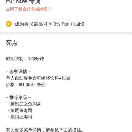
FunNow 专属
立即了解会员专属回馈
成为会员最高可享 3% Fun 币回馈
亮点
时间限制：120分钟
– 套餐详情 –
单人自助餐包含可续杯饮料+甜点
价格：฿1,059.- 净价
– 推荐菜品 –
・腌制三文鱼刺身
・黄尾鱼寿司
・扇贝握寿司
有关更多菜单详情，请参见下面的描述。