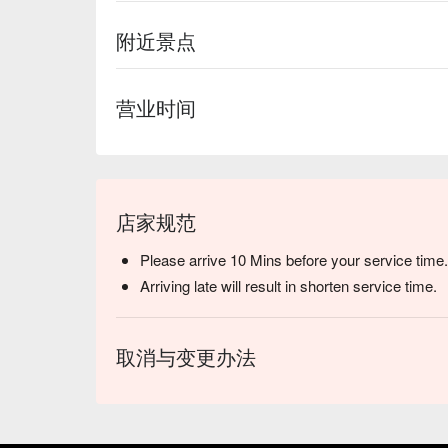
附近景点
营业时间
店家规范
Please arrive 10 Mins before your service time.
Arriving late will result in shorten service time.
取消与变更办法