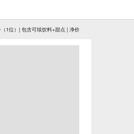
（1位）| 包含可续饮料+甜点 | 净价