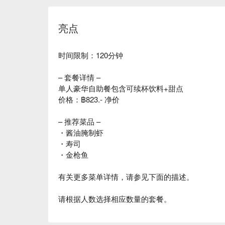
亮点
时间限制：120分钟
– 套餐详情 –
单人豪华自助餐包含可续杯饮料+甜点
价格：฿823.- 净价
– 推荐菜品 –
・酱油腌制虾
・寿司
・金枪鱼
有关更多菜单详情，请参见下面的描述。
请根据人数选择相应数量的套餐。