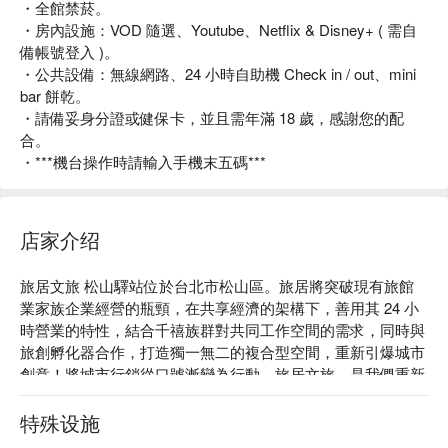
・全館禁菸。
・房內設施：VOD 隨選、Youtube、Netflix & Disney+ ( 需自
備帳號登入 )。
・公共設備：無線網路、24 小時自助機 Check in / out、mini
bar 餅乾。
・請備妥身分證或健保卡，並且需年滿 18 歲，感謝您的配
合。
・***機台操作時請輸入手機末五碼***
店家介绍
旅居文旅 松山驛站位於台北市松山區。旅居將突破現有旅館
業家族企業經營的瓶頸，在共享經濟的架構下，善用其 24 小
時營業的特性，結合千禧族群對共同工作空間的需求，同時與
旅創孵化器合作，打造獨一無二的複合型空間，重新引爆城市
創意！將城市行銷從口號漸變為行動。旅居文旅，是我們重新
定義旅館，將住宿導向的空間，翻轉成為體驗台灣文化載體的
實踐！

特殊设施
旅居文旅 松山驛站評價：Google 4.2 星。
