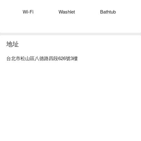
旅居文旅 松山驛站評價：網友好評推薦。

旅居文旅 松山驛站推薦：入住旅居文旅 松山驛站，讓你輕鬆
Wi-Fi
Washlet
Bathtub
探索熱門景點和餐飲選。座落在台北市松山區，近松山文創園
區、台北小巨蛋、饒河街觀光夜市，想了解台北，從入住旅居
文旅 松山驛站出發。

旅居文旅 松山驛站優惠、旅居文旅 松山驛站住宿方案、旅居
地址
文旅 松山驛站休息方案立刻查看⬇︎
台北市松山區八德路四段626號3樓