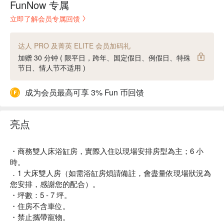
FunNow 专属
立即了解会员专属回馈
达人 PRO 及菁英 ELITE 会员加码礼
加赠 30 分钟 ( 限平日，跨年、国定假日、例假日、特殊
节日、情人节不适用 )
成为会员最高可享 3% Fun 币回馈
亮点
・商務雙人床浴缸房，實際入住以現場安排房型為主；6 小
時。
．1 大床雙人房（如需浴缸房煩請備註，會盡量依現場狀況為
您安排，感謝您的配合）。
・坪數：5 - 7 坪。
・住房不含車位。
・禁止攜帶寵物。