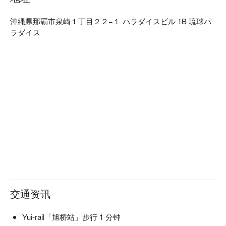
沖縄県那覇市泉崎１丁目２２−１ パラダイスビル 1B 琉球パ
ラダイス
交通资讯
Yui-rail「旭桥站」步行 1 分钟