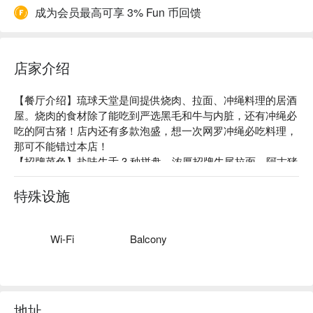
成为会员最高可享 3% Fun 币回馈
店家介绍
【餐厅介绍】琉球天堂是间提供烧肉、拉面、冲绳料理的居酒
屋。烧肉的食材除了能吃到严选黑毛和牛与内脏，还有冲绳必
吃的阿古猪！店内还有多款泡盛，想一次网罗冲绳必吃料理，
那可不能错过本店！

【招牌菜色】盐味牛舌 3 种拼盘、浓厚招牌牛尾拉面、阿古猪

【口碑好评】Google 4.2 星好评推荐⭐️

【更多推荐】位置近旭桥站，步行 1 分钟即可抵达。宽敞舒适
特殊设施
的空间，不管是约会、聚餐都适合！
Wi-Fi
Balcony
地址